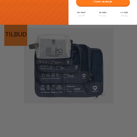
Få min rabatkode
FRI FRAGT
30 DAGES
1–3 DAGE
over 399
fri retur
levering
TILBUD