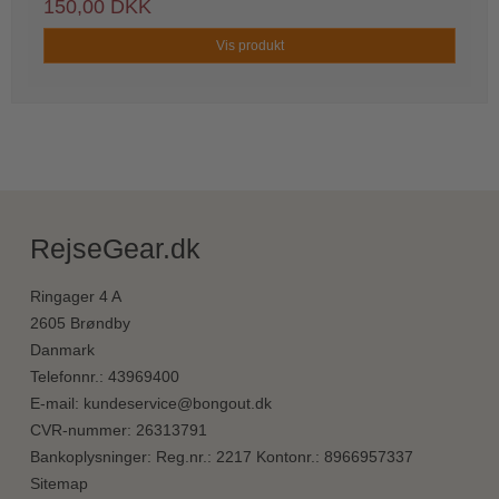
150,00 DKK
Vis produkt
RejseGear.dk
Ringager 4 A
2605 Brøndby
Danmark
Telefonnr.
:
43969400
E-mail
:
kundeservice@bongout.dk
CVR-nummer
:
26313791
Bankoplysninger
:
Reg.nr.: 2217 Kontonr.: 8966957337
Sitemap