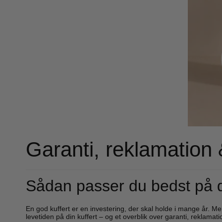
Eastpak
Enri
Eastpak kufferter
Enric
Eastpak Duffelbags
Enri
Eastpak Tilbehør
Eatpak Rygsække
Happy rain
Like 
Happy rain paraplyer
Like 
Like 
Like 
Garanti, reklamation
Travelite
Vera
Travelite kufferter
Verag
Travelite tasker og rygsække
Verag
Sådan passer du bedst på di
Travelite tilbehør
En god kuffert er en investering, der skal holde i mange år. M
levetiden på din kuffert – og et overblik over garanti, reklama