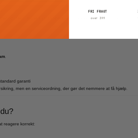
)
FRI FRAGT
der opstået under flytransport
. Det betyder ikke, at alle transport
over 399
am
.
tandard garanti
sikring, men en serviceordning, der gør det nemmere at få hjælp.
 du?
at reagere korrekt: