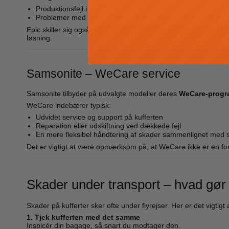
Produktionsfejl i materiale og konstruktion
Problemer med lynlåse, hjul og håndtag (under normal brug
Epic skiller sig også ud ved i visse tilfælde at tage stilling til
ska
løsning.
Samsonite – WeCare service
Samsonite tilbyder på udvalgte modeller deres
WeCare-progr
WeCare indebærer typisk:
Udvidet service og support på kufferten
Reparation eller udskiftning ved dækkede fejl
En mere fleksibel håndtering af skader sammenlignet med s
Det er vigtigt at være opmærksom på, at WeCare ikke er en for
Skader under transport – hvad gør
Skader på kufferter sker ofte under flyrejser. Her er det vigtigt 
1. Tjek kufferten med det samme
Inspicér din bagage, så snart du modtager den.