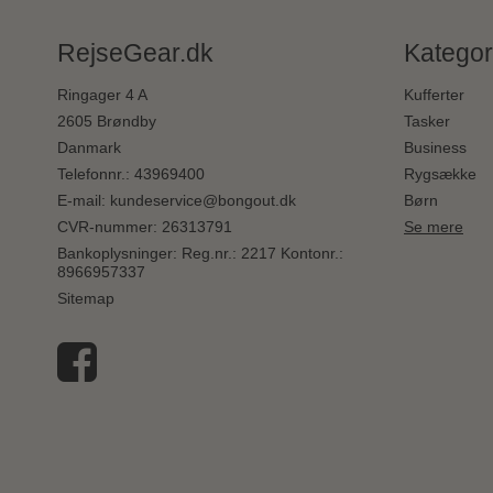
RejseGear.dk
Kategor
Ringager 4 A
Kufferter
2605 Brøndby
Tasker
Danmark
Business
Telefonnr.
:
43969400
Rygsække
E-mail
:
kundeservice@bongout.dk
Børn
CVR-nummer
:
26313791
Se mere
Bankoplysninger
:
Reg.nr.: 2217 Kontonr.:
8966957337
Sitemap