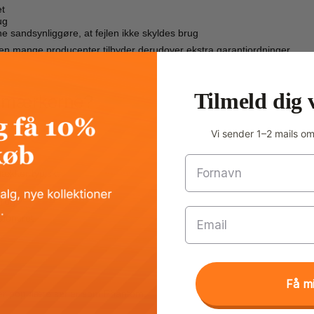
et
ug
 sandsynliggøre, at fejlen ikke skyldes brug
en mange producenter tilbyder derudover ekstra garantiordninger.
Tilmeld dig 
er mærkerne?
Vi sender 1–2 mails o
Fornavn
dækker typisk:
brug
Email
tionsret.
Få m
under populære serier som Phantom.