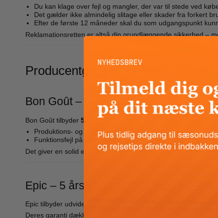
Du kan klage over fejl og mangler, der var til stede ved køb
Det gælder ikke almindelig slitage eller skader fra forkert br
Efter de første 12 måneder skal du som udgangspunkt kunne
Reklamationsretten er altså din grundlæggende sikkerhed – m
Producentgarantier – hvad tilbyd
Bon Goût – 5 års garanti
Bon Goût tilbyder
5 års garanti
på deres kufferter. Garantien 
Produktions- og materialefejl
Funktionsfejl på f.eks. lynlåse, hjul og håndtag ved normal 
Det giver en solid ekstra tryghed oven i den lovpligtige reklama
Epic – 5 års garanti på udvalgte serier
Epic tilbyder udvidet garanti på flere af deres kufferter, her
Deres garanti dækker typisk: