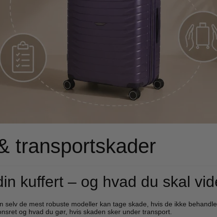
co Benetti
Epic
o Benetti kufferter
Epic kufferter
co Benetti rygsække
Epic tilbehør
it a lot
Samsonite
it a lot rygsække
Samsonite kufferte
it a lot tasker
Samsonite busines
it a lot tilbehør og tøj
Samsonite tilbehør
 & transportskader
ge
e kufferter
e tilbehør
n kuffert – og hvad du skal vi
en selv de mest robuste modeller kan tage skade, hvis de ikke behandles
tionsret og hvad du gør, hvis skaden sker under transport.