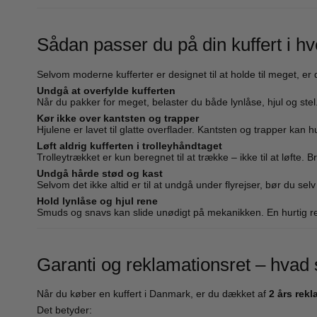
Sådan passer du på din kuffert i h
Selvom moderne kufferter er designet til at holde til meget, er 
Undgå at overfylde kufferten
Når du pakker for meget, belaster du både lynlåse, hjul og stel.
Kør ikke over kantsten og trapper
Hjulene er lavet til glatte overflader. Kantsten og trapper kan 
Løft aldrig kufferten i trolleyhåndtaget
Trolleytrækket er kun beregnet til at trække – ikke til at løfte. 
Undgå hårde stød og kast
Selvom det ikke altid er til at undgå under flyrejser, bør du se
Hold lynlåse og hjul rene
Smuds og snavs kan slide unødigt på mekanikken. En hurtig r
Garanti og reklamationsret – hvad 
Når du køber en kuffert i Danmark, er du dækket af
2 års rek
Det betyder: