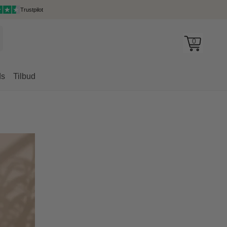
Trustpilot
0
ds
Tilbud
rygsække