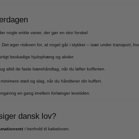
verdagen
der nogle enkle vaner, der gør en stor forskel:
 Det øger risikoen for, at noget går i stykker – især under transport, hvo
hurtigt beskadige hjulophæng og aksler.
Brug altid de faste bærehåndtag, når du løfter kufferten.
lv minimere stød og slag, når du håndterer din kuffert.
engøring en gang imellem forlænger levetiden.
siger dansk lov?
lamationsret
i henhold til købeloven.