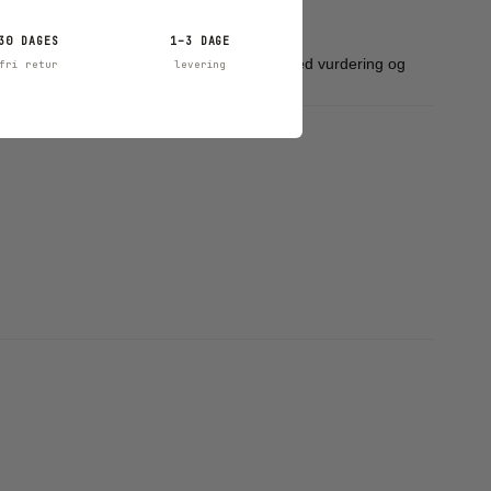
30 DAGES
1–3 DAGE
skader dækkes direkte, men de hjælper ofte med vurdering og
fri retur
levering