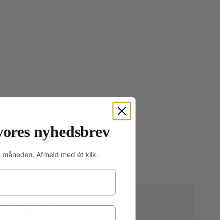
vores nyhedsbrev
m måneden. Afmeld med ét klik.
499,00 DKK
249,00 DKK