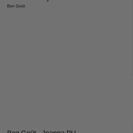
co Benetti
Epic
Bon Goût
o Benetti kufferter
Epic kufferter
co Benetti rygsække
Epic tilbehør
it a lot
Samsonite
it a lot rygsække
Samsonite kufferte
it a lot tasker
Samsonite busines
it a lot tilbehør og tøj
Samsonite tilbehør
ge
e kufferter
e tilbehør