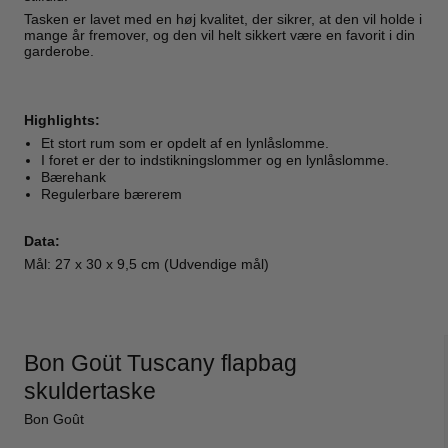
Tasken er lavet med en høj kvalitet, der sikrer, at den vil holde i
mange år fremover, og den vil helt sikkert være en favorit i din
garderobe.
Highlights:
Et stort rum som er opdelt af en lynlåslomme.
I foret er der to indstikningslommer og en lynlåslomme.
Bærehank
Regulerbare bærerem
Data:
Mål: 27 x 30 x 9,5 cm (Udvendige mål)
Bon Goüt Tuscany flapbag
skuldertaske
Bon Goût