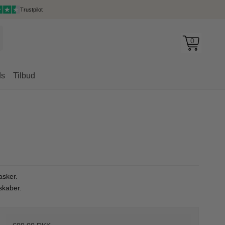
Trustpilot
0
ds
Tilbud
rygsække
asker.
skaber.