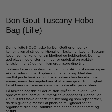
Bon Gout Tuscany Hobo
Bag (Lille)
Denne flotte HOBO taske fra Bon Goût er en perfekt
kombination af stil og funktionalitet. Tasken er lavet af Tuscany
læder, som er kendt for sin blødhed og holdbarhed. Den har
god plads med et stort rum, der er opdelt af en praktisk
lynlåslomme, så du nemt kan organisere dine ting.
Taskens for er også designet med to indstikningslommer og en
ekstra lynlåslomme til opbevaring af småting. Med den
medfølgende hank kan du bære tasken i hånden eller over
armen, mens den regulerbare skulderrem giver dig mulighed
for at bære den som en crossover taske eller på skulderen.
På taskens bagside er der et stort lynlåsrum, hvor du kan
opbevare ting, som du hurtigt vil have adgang til. Denne Bon
Goût HOBO taske er perfekt til hverdag og som rejsepartner,
da den giver dig masser af plads og muligheder for at
organisere dine ting, samtidig med at den er let at bære og
stilfuld.