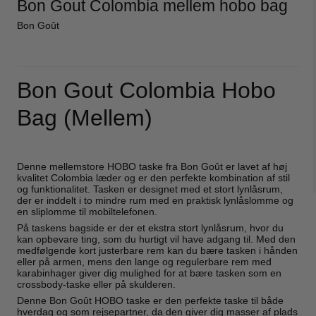
Bon Gout Colombia mellem hobo bag
Bon Goût
Bon Gout Colombia Hobo
Bag (Mellem)
Denne mellemstore HOBO taske fra Bon Goût er lavet af høj
kvalitet Colombia læder og er den perfekte kombination af stil
og funktionalitet. Tasken er designet med et stort lynlåsrum,
der er inddelt i to mindre rum med en praktisk lynlåslomme og
en sliplomme til mobiltelefonen.
På taskens bagside er der et ekstra stort lynlåsrum, hvor du
kan opbevare ting, som du hurtigt vil have adgang til. Med den
medfølgende kort justerbare rem kan du bære tasken i hånden
eller på armen, mens den lange og regulerbare rem med
karabinhager giver dig mulighed for at bære tasken som en
crossbody-taske eller på skulderen.
Denne Bon Goût HOBO taske er den perfekte taske til både
hverdag og som rejsepartner, da den giver dig masser af plads