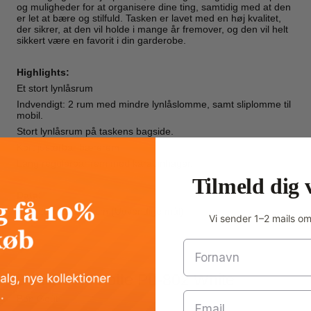
og muligheder for at organisere dine ting, samtidig med at den
er let at bære og stilfuld. Tasken er lavet med en høj kvalitet,
der sikrer, at den vil holde i mange år fremover, og den vil helt
sikkert være en favorit i din garderobe.
Highlights:
Et stort lynlåsrum
Indvendigt: 2 rum med mindre lynlåslomme, samt sliplomme til
mobil.
Stort lynlåsrum på taskens bagside.
Kort justerbar bærerem
Lang regulerbar rem med karabinhager.
Tilmeld dig 
Data:
Mål: 28 x 28 x 10 cm (Udvendige mål)
Vi sender 1–2 mails o
Fornavn
Bon Goût - Lotte Pu-802 White
Email
Bon Goût