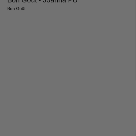
Bon Goût - Joanna PU
Bon Goût