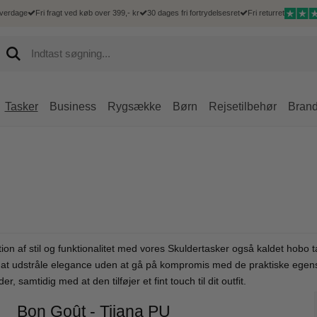
hverdage
Fri fragt ved køb over 399,- kr
30 dages fri fortrydelsesret
Fri returret
Tasker
Business
Rygsække
Børn
Rejsetilbehør
Bran
Hårde kufferter
 Goût
Mænd
Kufferter
Mænd
Accessories
Rejsetilbehør
Delsey
Bløde kufferter
Goût kufferter
Hverdagsrygsæk
Børnekufferter
Messenger tasker
IPad og tablet sleeves
Bæltetasker
Delsey kufferter
Duffelbags
Goût dametasker
Computerrygsæk
Bæltetasker
Mobiltasker
Toilettasker
Delsey tasker og 
Underseater
Goût business
Rejsetasker
Rejsetilbehør
Rejsetilbehør
Goût rejsetasker
Shoppingtrolley
Goût shoppingtrolley
n af stil og funktionalitet med vores Skuldertasker også kaldet hobo t
Goût tilbehør
r at udstråle elegance uden at gå på kompromis med de praktiske egen
Goût Rygsække
samtidig med at den tilføjer et fint touch til dit outfit.
Bon Goût - Tijana PU