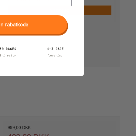
Vis produkt
in rabatkode
30 DAGES
1–3 DAGE
fri retur
levering
999,00 DKK