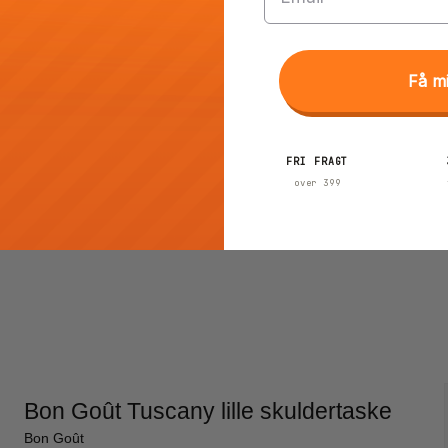
Få m
FRI FRAGT
over 399
Bon Goût Tuscany lille skuldertaske
Bon Goût