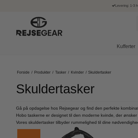
Levering: 1-3 
Kufferter
Kabine kufferter
Kvinder
Business
Kvinder
Tasker
Punge
American Tourister
Bon
Mellem kufferter
Forside
/
Produkter
/
Tasker
/
Kvinder
/
Skuldertasker
Bæltetasker
Computertasker
Hverdagsrygsæk
Skoletasker
Dame punge
American Tourister kufferter
Bon 
Store kufferter
Clutch
Kabinekufferter
Computerrygsæk
Mobiltasker
Herre punge
American Tourister rygsække
Bon 
Skuldertasker
Børnekufferter
Crossover & skuldertasker
Top Bags
Penalhuse
Kortholdere
Bon 
Skuldertasker
Dokumentmapper
Rygsække
Bon 
Kuffertsæt
Shopper
Rejsetasker
Bon 
Gå på opdagelse hos Rejsegear og find den perfekte kombinatio
Kuffertsæt i 2 stk.
Toilettasker
Bon 
Hobo taskerne er designet til den moderne kvinde, der ønske
Kuffertsæt i 3 stk.
Combi Bags
Bon 
Vores skuldertasker tilbyder rummelighed til dine nødvendigheder, 
Arbejdstasker
Rejsetasker