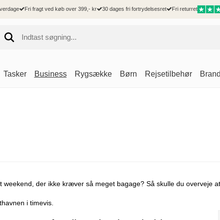
hverdage
Fri fragt ved køb over 399,- kr
30 dages fri fortrydelsesret
Fri returret
Tasker
Business
Rygsække
Børn
Rejsetilbehør
Bran
Hårde kufferter
 Goût
Mænd
Kufferter
Mænd
Accessories
Rejsetilbehør
Delsey
Bløde kufferter
Goût kufferter
Hverdagsrygsæk
Børnekufferter
Messenger tasker
IPad og tablet sleeves
Bæltetasker
Delsey kufferter
Duffelbags
Goût dametasker
Computerrygsæk
Bæltetasker
Mobiltasker
Toilettasker
Delsey tasker og 
Underseater
Goût business
Rejsetasker
Rejsetilbehør
Rejsetilbehør
Goût rejsetasker
Shoppingtrolley
Goût shoppingtrolley
Goût tilbehør
et weekend, der ikke kræver så meget bagage? Så skulle du overveje at
Goût Rygsække
thavnen i timevis.