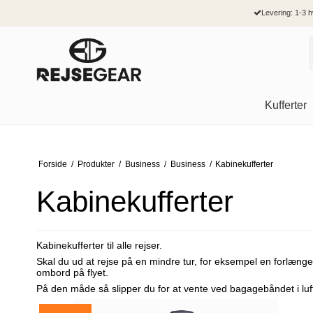
Levering: 1-3 
Kufferter
Kabine kufferter
Kvinder
Business
Kvinder
Tasker
Punge
American Tourister
Bon
Mellem kufferter
Forside
/
Produkter
/
Business
/
Business
/
Kabinekufferter
Bæltetasker
Computertasker
Hverdagsrygsæk
Skoletasker
Dame punge
American Tourister kufferter
Bon 
Store kufferter
Clutch
Kabinekufferter
Computerrygsæk
Mobiltasker
Herre punge
American Tourister rygsække
Bon 
Kabinekufferter
Børnekufferter
Crossover & skuldertasker
Top Bags
Penalhuse
Kortholdere
Bon 
Skuldertasker
Dokumentmapper
Rygsække
Bon 
Kuffertsæt
Shopper
Rejsetasker
Bon 
Kabinekufferter til alle rejser.
Kuffertsæt i 2 stk.
Toilettasker
Bon 
Skal du ud at rejse på en mindre tur, for eksempel en forlæng
Kuffertsæt i 3 stk.
Combi Bags
Bon 
ombord på flyet.
Arbejdstasker
På den måde så slipper du for at vente ved bagagebåndet i luf
Rejsetasker