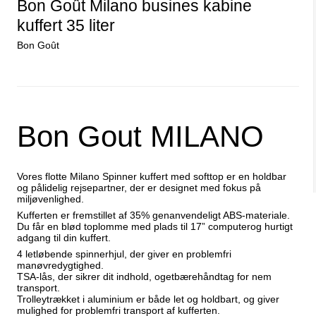
Bon Goût Milano busines kabine
co Benetti
Epic
o Benetti kufferter
Epic kufferter
kuffert 35 liter
co Benetti rygsække
Epic tilbehør
Bon Goût
it a lot
Samsonite
Bon Gout MILANO
it a lot rygsække
Samsonite kufferte
it a lot tasker
Samsonite busines
it a lot tilbehør og tøj
Samsonite tilbehør
Vores flotte Milano Spinner kuffert med softtop er en holdbar
og pålidelig rejsepartner, der er designet med fokus på
miljøvenlighed.
Kufferten er fremstillet af 35% genanvendeligt ABS-materiale.
ge
Du får en blød toplomme med plads til 17” computerog hurtigt
e kufferter
adgang til din kuffert.
e tilbehør
4 letløbende spinnerhjul, der giver en problemfri
manøvredygtighed.
TSA-lås, der sikrer dit indhold, ogetbærehåndtag for nem
transport.
Trolleytrækket i aluminium er både let og holdbart, og giver
mulighed for problemfri transport af kufferten.