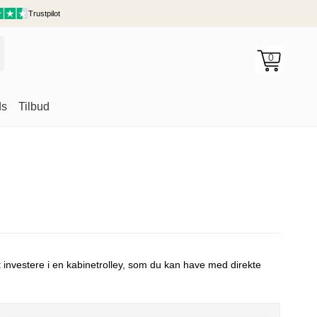
Trustpilot
0
ds
Tilbud
rygsække
 investere i en kabinetrolley, som du kan have med direkte