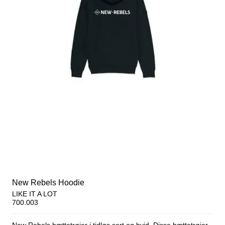
New Rebels Hoodie
LIKE IT A LOT
700.003
New Rebels hættetrøjer i tidløs sort og hvid. Disse hættetrøjer