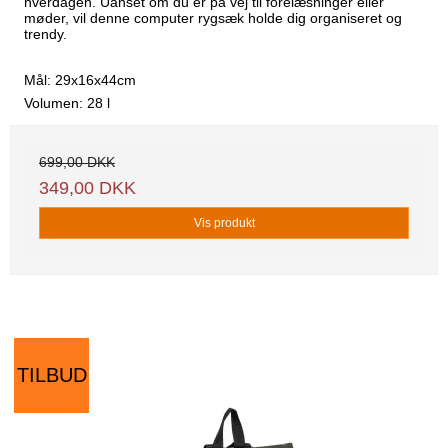
hverdagen. Uanset om du er på vej til forelæsninger eller
møder, vil denne computer rygsæk holde dig organiseret og
trendy.
Mål: 29x16x44cm
Volumen: 28 l
699,00 DKK
349,00 DKK
Vis produkt
TILBUD