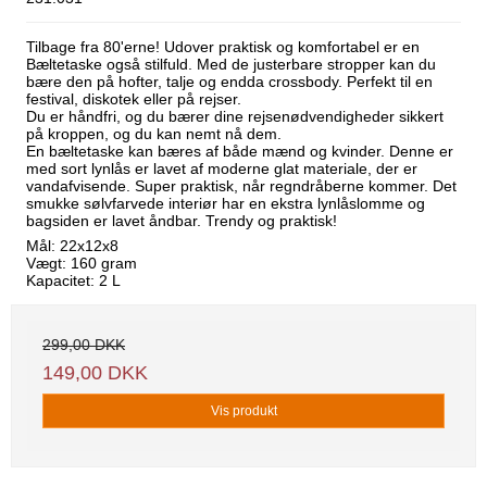
Tilbage fra 80'erne! Udover praktisk og komfortabel er en
Bæltetaske også stilfuld. Med de justerbare stropper kan du
bære den på hofter, talje og endda crossbody. Perfekt til en
festival, diskotek eller på rejser.
Du er håndfri, og du bærer dine rejsenødvendigheder sikkert
på kroppen, og du kan nemt nå dem.
En bæltetaske kan bæres af både mænd og kvinder. Denne er
med sort lynlås er lavet af moderne glat materiale, der er
vandafvisende. Super praktisk, når regndråberne kommer. Det
smukke sølvfarvede interiør har en ekstra lynlåslomme og
bagsiden er lavet åndbar. Trendy og praktisk!
Mål: 22x12x8
Vægt: 160 gram
Kapacitet: 2 L
299,00 DKK
149,00 DKK
Vis produkt