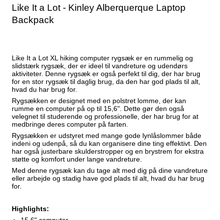
Like It a Lot - Kinley Alberquerque Laptop
Backpack
Like It a Lot XL hiking computer rygsæk er en rummelig og
slidstærk rygsæk, der er ideel til vandreture og udendørs
aktiviteter. Denne rygsæk er også perfekt til dig, der har brug
for en stor rygsæk til daglig brug, da den har god plads til alt,
hvad du har brug for.
Rygsækken er designet med en polstret lomme, der kan
rumme en computer på op til 15,6". Dette gør den også
velegnet til studerende og professionelle, der har brug for at
medbringe deres computer på farten.
Rygsækken er udstyret med mange gode lynlåslommer både
indeni og udenpå, så du kan organisere dine ting effektivt. Den
har også justerbare skulderstropper og en brystrem for ekstra
støtte og komfort under lange vandreture.
Med denne rygsæk kan du tage alt med dig på dine vandreture
eller arbejde og stadig have god plads til alt, hvad du har brug
for.
Highlights: