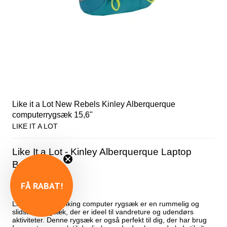
Like it a Lot New Rebels Kinley Alberquerque
computerrygsæk 15,6"
LIKE IT A LOT
Like It a Lot - Kinley Alberquerque Laptop
Backpack
FÅ RABAT!
Like It a Lot XL hiking computer rygsæk er en rummelig og
slidstærk rygsæk, der er ideel til vandreture og udendørs
aktiviteter. Denne rygsæk er også perfekt til dig, der har brug