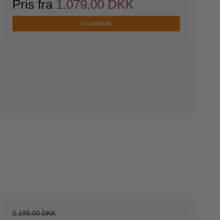
Pris fra
1.079,00 DKK
Vis produkt
r
s
2.199,00 DKK