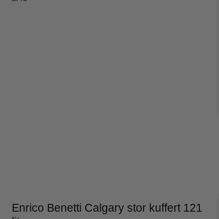
co Benetti
Epic
o Benetti kufferter
Epic kufferter
co Benetti rygsække
Epic tilbehør
it a lot
Samsonite
it a lot rygsække
Samsonite kufferte
it a lot tasker
Samsonite busines
it a lot tilbehør og tøj
Samsonite tilbehør
ge
e kufferter
e tilbehør
Enrico Benetti Calgary stor kuffert 121