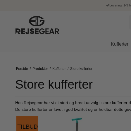
Levering: 1-3 
Kufferter
Kabine kufferter
Kvinder
Business
Kvinder
Tasker
Punge
American Tourister
Bon
Mellem kufferter
Forside
/
Produkter
/
Kufferter
/
Store kufferter
Bæltetasker
Computertasker
Hverdagsrygsæk
Skoletasker
Dame punge
American Tourister kufferter
Bon 
Store kufferter
Clutch
Kabinekufferter
Computerrygsæk
Mobiltasker
Herre punge
American Tourister rygsække
Bon 
Store kufferter
Børnekufferter
Crossover & skuldertasker
Top Bags
Penalhuse
Kortholdere
Bon 
Skuldertasker
Dokumentmapper
Rygsække
Bon 
Kuffertsæt
Shopper
Rejsetasker
Bon 
Hos Rejsegear har vi et stort og bredt udvalg i store kufferte
Kuffertsæt i 2 stk.
Toilettasker
Bon 
De store kufferter er lavet i god kvalitet og er holdbar dette g
Kuffertsæt i 3 stk.
Combi Bags
Bon 
Arbejdstasker
TILBUD
Rejsetasker