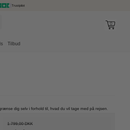
Trustpilot
0
ds
Tilbud
rygsække
rænse dig selv i forhold til, hvad du vil tage med på rejsen.
1.799,00 DKK