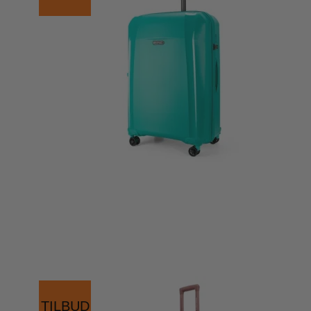
Eastpak
Enri
Eastpak kufferter
Enric
Eastpak Duffelbags
Enri
Eastpak Tilbehør
Eatpak Rygsække
Happy rain
Like 
Happy rain paraplyer
Like 
Like 
Like 
Travelite
Vera
Travelite kufferter
Verag
Travelite tasker og rygsække
Verag
Travelite tilbehør
TILBUD