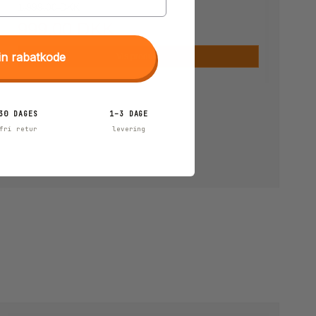
1.999,00 DKK
999,00 DKK
in rabatkode
Vis produkt
30 DAGES
1–3 DAGE
fri retur
levering