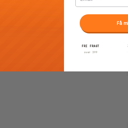
Verage Rome stor kuffert 125 liter
Verage
Få m
FRI FRAGT
over 399