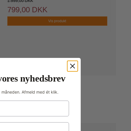
1.999,00 DKK
799,00 DKK
Vis produkt
vores nyhedsbrev
m måneden. Afmeld med ét klik.