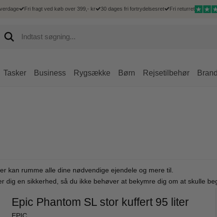
hverdage
Fri fragt ved køb over 399,- kr
30 dages fri fortrydelsesret
Fri returret
Tasker
Business
Rygsække
Børn
Rejsetilbehør
Bran
Hårde kufferter
 Goût
Mænd
Kufferter
Mænd
Accessories
Rejsetilbehør
Delsey
Bløde kufferter
Goût kufferter
Hverdagsrygsæk
Børnekufferter
Messenger tasker
IPad og tablet sleeves
Bæltetasker
Delsey kufferter
Duffelbags
Goût dametasker
Computerrygsæk
Bæltetasker
Mobiltasker
Toilettasker
Delsey tasker og 
Underseater
Goût business
Rejsetasker
Rejsetilbehør
Rejsetilbehør
Goût rejsetasker
Shoppingtrolley
Goût shoppingtrolley
r der kan rumme alle dine nødvendige ejendele og mere til.
Goût tilbehør
iver dig en sikkerhed, så du ikke behøver at bekymre dig om at skulle beg
Goût Rygsække
Epic Phantom SL stor kuffert 95 liter
EPIC