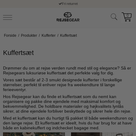
Trustpilot
0
Forside
/
Produkter
/
Kufferter
/
Kuffertsæt
Kuffertsæt
Drømmer du om at rejse verden rundt med stil og elegance? Så er
Rejsegears luksuriøse kuffertsæt det perfekte valg for dig.
Vores sæt består af 2-3 smukt designede kufferter i forskellige
størrelser, perfekt til enhver rejse fra weekendture til lange
ferieeventyr.
Hos Rejsegear kan du finde et kuffertsæt som du nemt kan
organisere og pakke dine ejendele med maksimal komfort og
bekvemmelighed. De holdbare materialer og højkvalitets lynlås
sikrer, at dine ejendele forbliver beskyttede og sikrer hele din rejse.
Med et kuffertsæt kan du hurtigt få pakket til både weekendturen og
den lange rejse. Et kuffertsæt er ideelt, hvis du har brug for at have
både en kabinekuffert og indchecket bagage med.