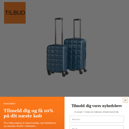
TILBUD
Tilmeld dig vores nyhedsbrev
Vi sender 1–2 mails om måneden. Afmeld med ét klik.
Fornavn
Email