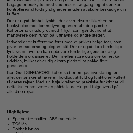
bagage er beskyttet mod uautoriseret adgang, og at den kan
kontrolleres af toldmyndighederne uden at skulle beskadige din
kuffert.
Der er også dobbelt lynlås, der giver ekstra sikkerhed og
beskyttelse mod lommetyve og andre ubudne gæster.
Kufferterne er udstyret med 4 hjul, som gør det nemt at
manøvrere dem rundt på lufthavne og andre steder.
Indvendigt er kufferterne foret med et prikket beige foer, som
giver en moderne og elegant stil. Der er også flere forskellige
lynlåsrum, hvor du kan opbevare forskellige genstande og
holde dem organiseret. Den mellemstore og store kuffert kan
udvides, hvilket giver dig ekstra plads til at pakke flere
genstande.
Bon Gout SINGAPORE kuffertsæt er en god investering for
alle, der ønsker at have en holdbar, stilfuld og funktionel kuffert
til deres rejser. Med sin høje kvalitet og praktiske funktioner vil
dette kuffertsæt være en pålidelig og elegant følgesvend på
alle dine rejser.
Highlights:
Spinner fremstillet i ABS materiale
TSA lås
Dobbelt lynlås