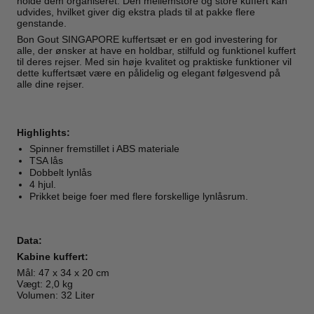
holde dem organiseret. Den mellemstore og store kuffert kan
udvides, hvilket giver dig ekstra plads til at pakke flere
genstande.
Bon Gout SINGAPORE kuffertsæt er en god investering for
alle, der ønsker at have en holdbar, stilfuld og funktionel kuffert
til deres rejser. Med sin høje kvalitet og praktiske funktioner vil
dette kuffertsæt være en pålidelig og elegant følgesvend på
alle dine rejser.
Highlights:
Spinner fremstillet i ABS materiale
TSA lås
Dobbelt lynlås
4 hjul.
Prikket beige foer med flere forskellige lynlåsrum.
Data:
Kabine kuffert:
Mål: 47 x 34 x 20 cm
Vægt: 2,0 kg
Volumen: 32 Liter