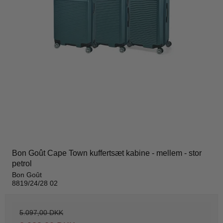
Bon Goût Cape Town kuffertsæt kabine - mellem - stor
petrol
Bon Goût
8819/24/28 02
5.097,00 DKK