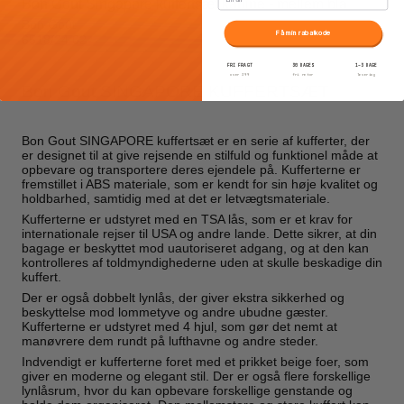
Bon Goût Singapore kuffertsæt kabine - mellem blå
Bon Goût
Få min rabatkode
6518/24 02
FRI FRAGT
30 DAGES
1–3 DAGE
over 399
fri retur
levering
Bon Gout SINGAPORE KUFFERTSÆT
Bon Gout SINGAPORE kuffertsæt er en serie af kufferter, der
er designet til at give rejsende en stilfuld og funktionel måde at
opbevare og transportere deres ejendele på. Kufferterne er
fremstillet i ABS materiale, som er kendt for sin høje kvalitet og
holdbarhed, samtidig med at det er letvægtsmateriale.
Kufferterne er udstyret med en TSA lås, som er et krav for
internationale rejser til USA og andre lande. Dette sikrer, at din
bagage er beskyttet mod uautoriseret adgang, og at den kan
kontrolleres af toldmyndighederne uden at skulle beskadige din
kuffert.
Der er også dobbelt lynlås, der giver ekstra sikkerhed og
beskyttelse mod lommetyve og andre ubudne gæster.
Kufferterne er udstyret med 4 hjul, som gør det nemt at
manøvrere dem rundt på lufthavne og andre steder.
Indvendigt er kufferterne foret med et prikket beige foer, som
giver en moderne og elegant stil. Der er også flere forskellige
lynlåsrum, hvor du kan opbevare forskellige genstande og