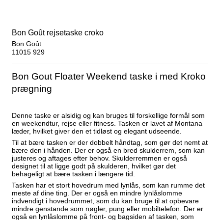
Bon Goût rejsetaske croko
Bon Goût
11015 929
Bon Gout Floater Weekend taske i med Kroko
prægning
Denne taske er alsidig og kan bruges til forskellige formål som
en weekendtur, rejse eller fitness. Tasken er lavet af Montana
læder, hvilket giver den et tidløst og elegant udseende.
Til at bære tasken er der dobbelt håndtag, som gør det nemt at
bære den i hånden. Der er også en bred skulderrem, som kan
justeres og aftages efter behov. Skulderremmen er også
designet til at ligge godt på skulderen, hvilket gør det
behageligt at bære tasken i længere tid.
Tasken har et stort hovedrum med lynlås, som kan rumme det
meste af dine ting. Der er også en mindre lynlåslomme
indvendigt i hovedrummet, som du kan bruge til at opbevare
mindre genstande som nøgler, pung eller mobiltelefon. Der er
også en lynlåslomme på front- og bagsiden af tasken, som