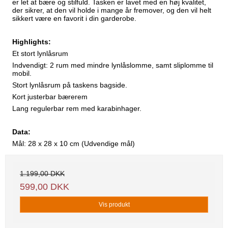
er let at bære og stilfuld. Tasken er lavet med en høj kvalitet,
der sikrer, at den vil holde i mange år fremover, og den vil helt
sikkert være en favorit i din garderobe.
Highlights:
Et stort lynlåsrum
Indvendigt: 2 rum med mindre lynlåslomme, samt sliplomme til
mobil.
Stort lynlåsrum på taskens bagside.
Kort justerbar bærerem
Lang regulerbar rem med karabinhager.
Data:
Mål: 28 x 28 x 10 cm (Udvendige mål)
1.199,00 DKK
599,00 DKK
Tilmeld dig vores nyhedsbrev
Vi sender 1–2 mails om måneden. Afmeld med ét klik.
Vis produkt
Fornavn
Email