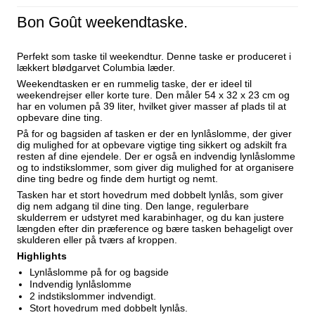
Bon Goût weekendtaske.
Perfekt som taske til weekendtur. Denne taske er produceret i
lækkert blødgarvet Columbia læder.
Weekendtasken er en rummelig taske, der er ideel til
weekendrejser eller korte ture. Den måler 54 x 32 x 23 cm og
har en volumen på 39 liter, hvilket giver masser af plads til at
opbevare dine ting.
På for og bagsiden af tasken er der en lynlåslomme, der giver
dig mulighed for at opbevare vigtige ting sikkert og adskilt fra
resten af dine ejendele. Der er også en indvendig lynlåslomme
og to indstikslommer, som giver dig mulighed for at organisere
dine ting bedre og finde dem hurtigt og nemt.
Tasken har et stort hovedrum med dobbelt lynlås, som giver
dig nem adgang til dine ting. Den lange, regulerbare
skulderrem er udstyret med karabinhager, og du kan justere
længden efter din præference og bære tasken behageligt over
skulderen eller på tværs af kroppen.
Highlights
Lynlåslomme på for og bagside
Indvendig lynlåslomme
2 indstikslommer indvendigt.
Stort hovedrum med dobbelt lynlås.