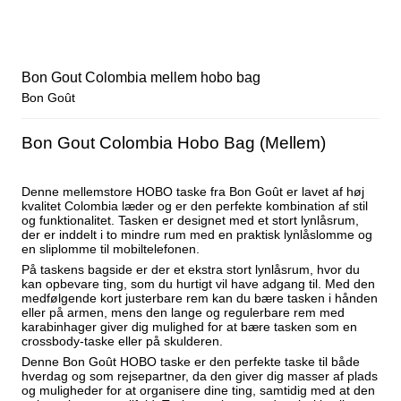
Bon Gout Colombia mellem hobo bag
Bon Goût
Bon Gout Colombia Hobo Bag (Mellem)
Denne mellemstore HOBO taske fra Bon Goût er lavet af høj
kvalitet Colombia læder og er den perfekte kombination af stil
og funktionalitet. Tasken er designet med et stort lynlåsrum,
der er inddelt i to mindre rum med en praktisk lynlåslomme og
en sliplomme til mobiltelefonen.
På taskens bagside er der et ekstra stort lynlåsrum, hvor du
kan opbevare ting, som du hurtigt vil have adgang til. Med den
medfølgende kort justerbare rem kan du bære tasken i hånden
eller på armen, mens den lange og regulerbare rem med
karabinhager giver dig mulighed for at bære tasken som en
crossbody-taske eller på skulderen.
Denne Bon Goût HOBO taske er den perfekte taske til både
hverdag og som rejsepartner, da den giver dig masser af plads
og muligheder for at organisere dine ting, samtidig med at den