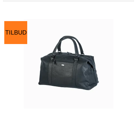
Få min rabatkode
FRI FRAGT
30 DAGES
1–3 DAGE
over 399
fri retur
levering
TILBUD