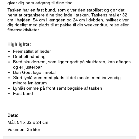
giver dig nem adgang til dine ting.
Tasken har en fast bund, som giver den stabilitet og gør det
nemt at organisere dine ting inde i tasken. Taskens mål er 32
cm i højden, 54 cm i længden og 24 cm i dybden, hvilket giver
dig rigeligt med plads til at pakke til din weekendtur, rejse eller
fitnessaktiviteter.
Highlights:
Fremstillet af læder
Dobbelt håndtag
Bred skulderrem, som ligger godt på skulderen, kan aftages
og er justerbar
Bon Gout logo i metal
Stort lynlåsrum med plads til det meste, med indvendig
mindre lynlåsrum
Lynlåslomme på front samt bagside af tasken
Fast bund
Data:
Mål: 54 x 32 x 24 cm
Volumen: 35 liter