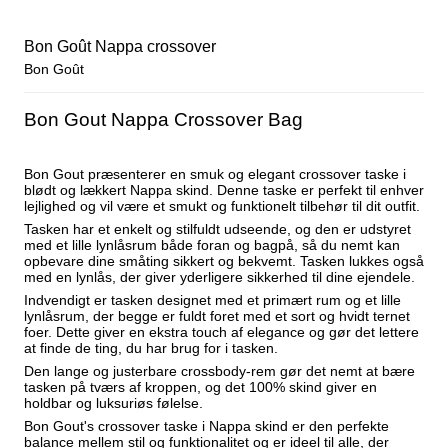
Bon Goût Nappa crossover
Bon Goût
Bon Gout Nappa Crossover Bag
Bon Gout præsenterer en smuk og elegant crossover taske i
blødt og lækkert Nappa skind. Denne taske er perfekt til enhver
lejlighed og vil være et smukt og funktionelt tilbehør til dit outfit.
Tasken har et enkelt og stilfuldt udseende, og den er udstyret
med et lille lynlåsrum både foran og bagpå, så du nemt kan
opbevare dine småting sikkert og bekvemt. Tasken lukkes også
med en lynlås, der giver yderligere sikkerhed til dine ejendele.
Indvendigt er tasken designet med et primært rum og et lille
lynlåsrum, der begge er fuldt foret med et sort og hvidt ternet
foer. Dette giver en ekstra touch af elegance og gør det lettere
at finde de ting, du har brug for i tasken.
Den lange og justerbare crossbody-rem gør det nemt at bære
tasken på tværs af kroppen, og det 100% skind giver en
holdbar og luksuriøs følelse.
Bon Gout's crossover taske i Nappa skind er den perfekte
balance mellem stil og funktionalitet og er ideel til alle, der