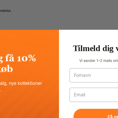
ndelse.
 holdbarhed. Med tiden udvikler læder en flot patina, som gør tasken 
Tilmeld dig 
Vi sender 1–2 mails o
pakke og passer godt til både flyrejser, bilferier og weekendture.
Fornavn
Email
re behagelig at transportere.
Få m