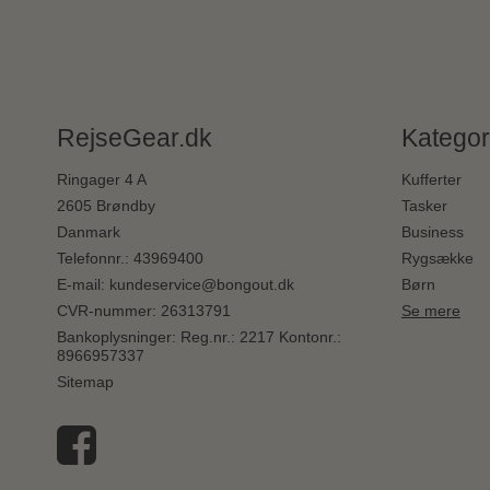
RejseGear.dk
Kategor
Ringager 4 A
Kufferter
2605 Brøndby
Tasker
Danmark
Business
Telefonnr.
:
43969400
Rygsække
E-mail
:
kundeservice@bongout.dk
Børn
CVR-nummer
:
26313791
Se mere
Bankoplysninger
:
Reg.nr.: 2217 Kontonr.:
8966957337
Sitemap