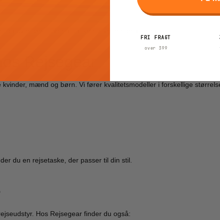
og bymiljøer, uden at tasken bliver en belastning.
FRI FRAGT
over 399
 hos Rejsegear
vinder, mænd og børn. Vi fører kvalitetsmodeller i forskellige størrels
er du en rejsetaske, der passer til din stil.
e
ejseudstyr. Hos Rejsegear finder du også: