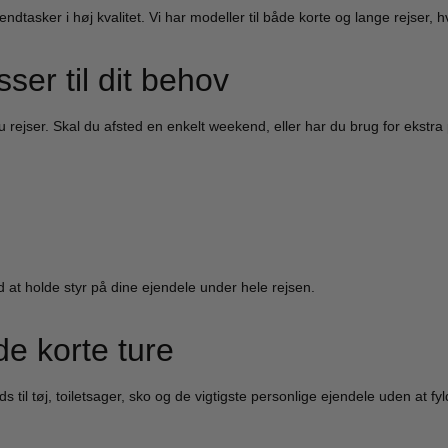
co Benetti
Epic
dtasker i høj kvalitet. Vi har modeller til både korte og lange rejser, h
o Benetti kufferter
Epic kufferter
co Benetti rygsække
Epic tilbehør
ser til dit behov
rejser. Skal du afsted en enkelt weekend, eller har du brug for ekstra 
it a lot
Samsonite
it a lot rygsække
Samsonite kufferte
it a lot tasker
Samsonite busines
it a lot tilbehør og tøj
Samsonite tilbehør
d at holde styr på dine ejendele under hele rejsen.
ge
e kufferter
de korte ture
e tilbehør
 til tøj, toiletsager, sko og de vigtigste personlige ejendele uden at fy