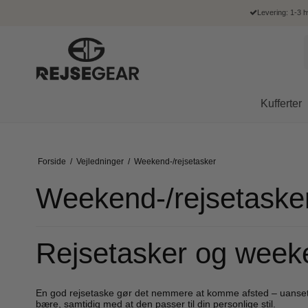
Levering: 1-3 
Kufferter
Kabine kufferter
Kvinder
Business
Kvinder
Tasker
Punge
American Tourister
Bon
Mellem kufferter
Forside
/
Vejledninger
/
Weekend-/rejsetasker
Bæltetasker
Computertasker
Hverdagsrygsæk
Skoletasker
Dame punge
American Tourister kufferter
Bon 
Store kufferter
Clutch
Kabinekufferter
Computerrygsæk
Mobiltasker
Herre punge
American Tourister rygsække
Bon 
Weekend-/rejsetaske
Børnekufferter
Crossover & skuldertasker
Top Bags
Penalhuse
Kortholdere
Bon 
Skuldertasker
Dokumentmapper
Rygsække
Bon 
Kuffertsæt
Shopper
Rejsetasker
Bon 
Rejsetasker og weeken
Kuffertsæt i 2 stk.
Toilettasker
Bon 
Kuffertsæt i 3 stk.
Combi Bags
Bon 
Arbejdstasker
En god rejsetaske gør det nemmere at komme afsted – uanset o
Rejsetasker
bære, samtidig med at den passer til din personlige stil.