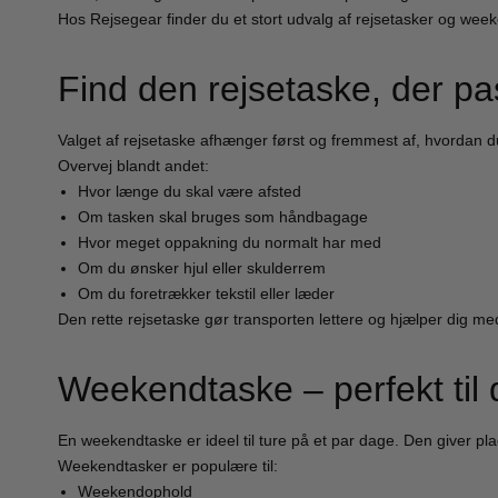
Eastpak
Enri
Hos Rejsegear finder du et stort udvalg af rejsetasker og weeken
Eastpak kufferter
Enric
Eastpak Duffelbags
Enri
Find den rejsetaske, der pas
Eastpak Tilbehør
Eatpak Rygsække
Valget af rejsetaske afhænger først og fremmest af, hvordan du 
Overvej blandt andet:
Happy rain
Like 
Hvor længe du skal være afsted
Happy rain paraplyer
Like 
Om tasken skal bruges som håndbagage
Hvor meget oppakning du normalt har med
Like 
Om du ønsker hjul eller skulderrem
Like 
Om du foretrækker tekstil eller læder
Den rette rejsetaske gør transporten lettere og hjælper dig me
Travelite
Vera
Travelite kufferter
Verag
Weekendtaske – perfekt til 
Travelite tasker og rygsække
Verag
Travelite tilbehør
En weekendtaske er ideel til ture på et par dage. Den giver plads
Weekendtasker er populære til:
Weekendophold