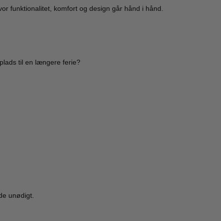
vor funktionalitet, komfort og design går hånd i hånd.
plads til en længere ferie?
r
s
lde unødigt.