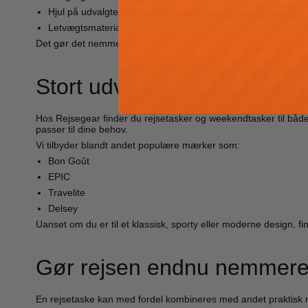
Hjul på udvalgte modeller
Letvægtsmaterialer
Det gør det nemmere at komme gennem lufthavne, togstationer 
Stort udvalg af rejsetasker
Hos Rejsegear finder du rejsetasker og weekendtasker til både k
passer til dine behov.
Vi tilbyder blandt andet populære mærker som:
Bon Goût
EPIC
Travelite
Delsey
Uanset om du er til et klassisk, sporty eller moderne design, find
Gør rejsen endnu nemmer
En rejsetaske kan med fordel kombineres med andet praktisk r