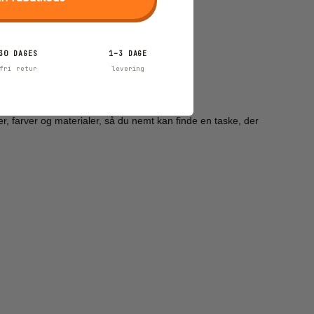
30 DAGES
1–3 DAGE
fri retur
levering
er, farver og materialer, så du nemt kan finde en taske, der