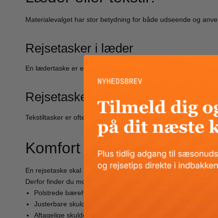
Materialevalget har stor betydning for både udseende og anve
Rejsetasker i læder
En lædertaske er et klassisk valg, der kombinerer elegance og
Rejsetasker i tekstil
Tekstiltasker er ofte lettere og mere fleksible. De er nemme at 
Komfort på farten
En rejsetaske skal ikke kun være rummelig – den skal også væ
Derfor finder du modeller med blandt andet:
Polstrede bærehåndtag
Justerbare skulderremme
Aftagelige skulderremme