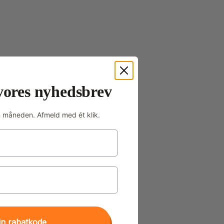
endnu mere personlig.
vores nyhedsbrev
m måneden. Afmeld med ét klik.
in rabatkode