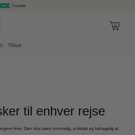
Trustpilot
0
ds
Tilbud
rygsække
er til enhver rejse
ngere ferie. Den skal være rummelig, praktisk og behagelig at