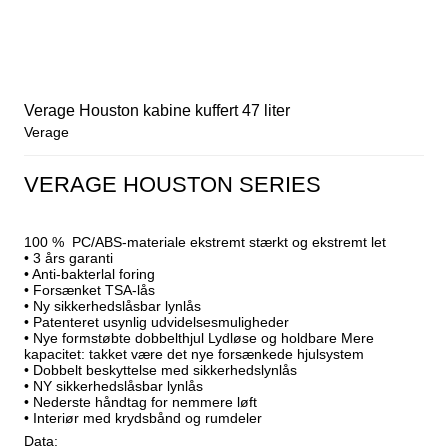
Verage Houston kabine kuffert 47 liter
Verage
VERAGE HOUSTON SERIES
100 % PC/ABS-materiale ekstremt stærkt og ekstremt let
• 3 års garanti
• Anti-bakterlal foring
• Forsænket TSA-lås
• Ny sikkerhedslåsbar lynlås
• Patenteret usynlig udvidelsesmuligheder
• Nye formstøbte dobbelthjul Lydløse og holdbare Mere
kapacitet: takket være det nye forsænkede hjulsystem
• Dobbelt beskyttelse med sikkerhedslynlås
• NY sikkerhedslåsbar lynlås
• Nederste håndtag for nemmere løft
• Interiør med krydsbånd og rumdeler
Data: