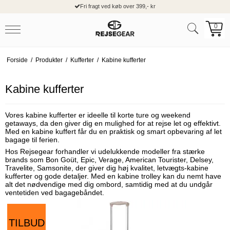
Fri fragt ved køb over 399,- kr
0
Forside
/
Produkter
/
Kufferter
/
Kabine kufferter
Kabine kufferter
Vores kabine kufferter er ideelle til korte ture og weekend
getaways, da den giver dig en mulighed for at rejse let og effektivt.
Med en kabine kuffert får du en praktisk og smart opbevaring af let
bagage til ferien.
Hos Rejsegear forhandler vi udelukkende modeller fra stærke
brands som Bon Goüt, Epic, Verage, American Tourister, Delsey,
Travelite, Samsonite, der giver dig høj kvalitet, letvægts-kabine
kufferter og gode detaljer. Med en kabine trolley kan du nemt have
alt det nødvendige med dig ombord, samtidig med at du undgår
ventetiden ved bagagebåndet.
TILBUD