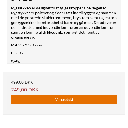
at forværres.
Rygsækken er designet til at følge kroppens bevægelser.
Rygstykket er polstret og sidder tæt ind til ryggen og sammen
med de polstrede skulderremmene, brystrem samt talje strop
gør rygsækken komfortabel at bære og gå med. Derudover er
den indrettet med indvendig lomme og en udvendig lomme
samt en lomme til drikkedunk, som gør det nemt at
organisere sig.
Mål 39 x 27 x 17 cm
Liter: 17
0,6Kg
499,00 DKK
249,00 DKK
Vis produkt