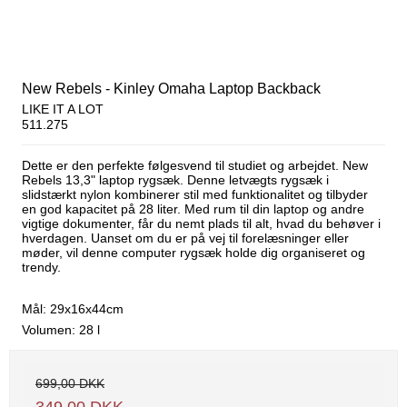
New Rebels - Kinley Omaha Laptop Backback
LIKE IT A LOT
511.275
Dette er den perfekte følgesvend til studiet og arbejdet. New
Rebels 13,3" laptop rygsæk. Denne letvægts rygsæk i
slidstærkt nylon kombinerer stil med funktionalitet og tilbyder
en god kapacitet på 28 liter. Med rum til din laptop og andre
vigtige dokumenter, får du nemt plads til alt, hvad du behøver i
hverdagen. Uanset om du er på vej til forelæsninger eller
møder, vil denne computer rygsæk holde dig organiseret og
trendy.
Mål: 29x16x44cm
Volumen: 28 l
699,00 DKK