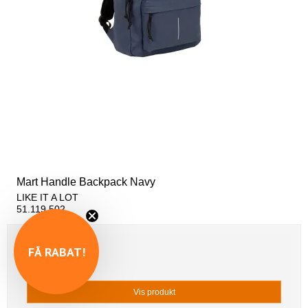
Mart Handle Backpack Navy
LIKE IT A LOT
51.119.502
FÅ RABAT!
599,00 DKK
299,00 DKK
Vis produkt