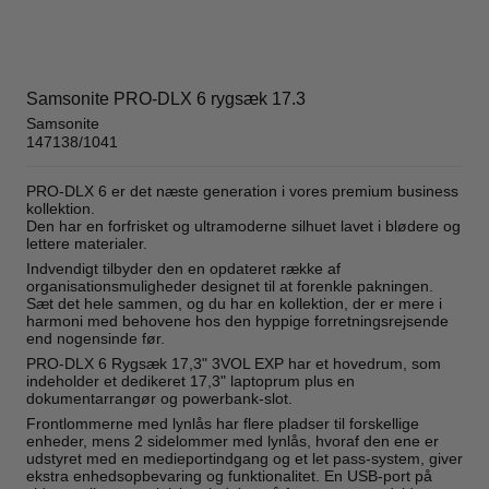
Samsonite PRO-DLX 6 rygsæk 17.3
Samsonite
147138/1041
PRO-DLX 6 er det næste generation i vores premium business
kollektion.
Den har en forfrisket og ultramoderne silhuet lavet i blødere og
lettere materialer.
Indvendigt tilbyder den en opdateret række af
organisationsmuligheder designet til at forenkle pakningen.
Sæt det hele sammen, og du har en kollektion, der er mere i
harmoni med behovene hos den hyppige forretningsrejsende
end nogensinde før.
PRO-DLX 6 Rygsæk 17,3" 3VOL EXP har et hovedrum, som
indeholder et dedikeret 17,3" laptoprum plus en
dokumentarrangør og powerbank-slot.
Frontlommerne med lynlås har flere pladser til forskellige
enheder, mens 2 sidelommer med lynlås, hvoraf den ene er
udstyret med en medieportindgang og et let pass-system, giver
ekstra enhedsopbevaring og funktionalitet. En USB-port på