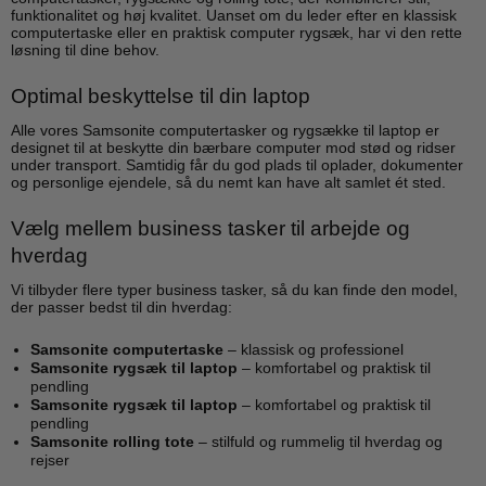
funktionalitet og høj kvalitet. Uanset om du leder efter en klassisk
computertaske eller en praktisk computer rygsæk, har vi den rette
løsning til dine behov.
Optimal beskyttelse til din laptop
Alle vores Samsonite computertasker og rygsække til laptop er
designet til at beskytte din bærbare computer mod stød og ridser
under transport. Samtidig får du god plads til oplader, dokumenter
og personlige ejendele, så du nemt kan have alt samlet ét sted.
Vælg mellem business tasker til arbejde og
hverdag
Vi tilbyder flere typer business tasker, så du kan finde den model,
der passer bedst til din hverdag:
Samsonite computertaske
– klassisk og professionel
Samsonite rygsæk til laptop
– komfortabel og praktisk til
pendling
Samsonite rygsæk til laptop
– komfortabel og praktisk til
pendling
Samsonite rolling tote
– stilfuld og rummelig til hverdag og
rejser