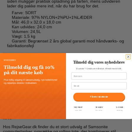
siden muliggør praktisk opladning på farten, mens udvideren
lader dig pakke mere ind, når du har brug for det.
Farve: SORT
Materiale: 97% NYLON+2%PU+1%LÆDER
Mål: 46,0 x 32,0 x 18,0 cm
Kan udvides: 24,0 cm
Volumen: 24,5L
Vægt: 1,5 kg
Garanti: Begrænset 2 års global garanti mod håndværks- og
fabrikationsfejl
Tilmeld dig vores nyhedsbrev
2.199,00 DKK
Vi sender 1–2 mails om måneden. Afmeld med ét klik.
Fornavn
Vis produkt
Email
Få min rabatkode
FRI FRAGT
30 DAGES
1–3 DAGE
Samsonite computertasker, rygsække & rolling
over 399
fri retur
levering
tote
Hos RejseGear.dk finder du et stort udvalg af Samsonite
computertasker, rygsække og rolling tote, der kombinerer stil,