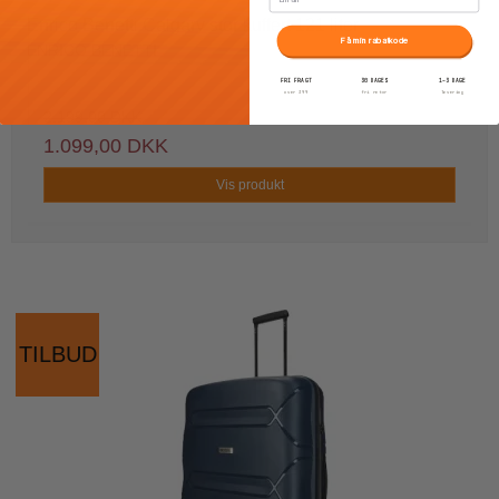
Enrico Benetti Calgary stor kuffert 121 liter
Få min rabatkode
ENRICO BENETTI
FRI FRAGT
30 DAGES
1–3 DAGE
over 399
fri retur
levering
2.199,00 DKK
1.099,00 DKK
Vis produkt
TILBUD