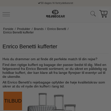
30 dages fri fortrydelsesret
0
Forside
/
Produkter
/
Brands
/
Enrico Benetti
/
Enrico Benetti kufferter
Enrico Benetti kufferter
Hvis du drømmer om at finde dit perfekte match til din rejse?
Find den rigtige kuffert og bagage der passer bedst til dig. Med en
følgesvend fra Enrico Benetti sortiment, er du sikret en pålidelig og
holdbar kuffert, der kan klare alt fra lange flyrejser til eventyr ud til
de ukendte.
Alt Enrico Benetti's rejebagage opfylder de høje kvalitetskrav som
sikrer at du vil nyde din kuffert i lang tid.
TILBUD