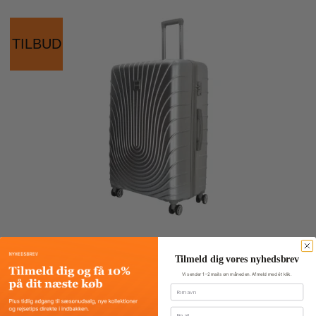
TILBUD
Tilmeld dig vores nyhedsbrev
Vi sender 1–2 mails om måneden. Afmeld med ét klik.
Fornavn
Email