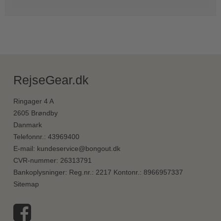
RejseGear.dk
Ringager 4 A
2605 Brøndby
Danmark
Telefonnr.
:
43969400
E-mail
:
kundeservice@bongout.dk
CVR-nummer
:
26313791
Bankoplysninger
:
Reg.nr.: 2217 Kontonr.: 8966957337
Sitemap