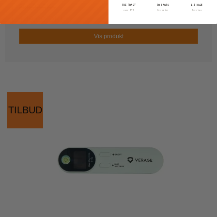
299,00 DKK
FRI FRAGT
30 DAGES
1–3 DAGE
over 399
fri retur
levering
149,00 DKK
Vis produkt
TILBUD