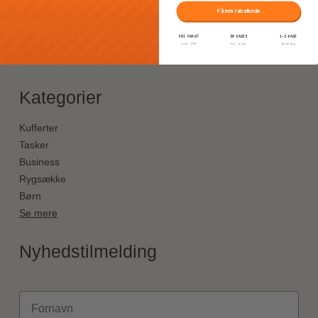
Sitemap
Få min rabatkode
FRI FRAGT
30 DAGES
1–3 DAGE
over 399
fri retur
levering
Kategorier
Kufferter
Tasker
Business
Rygsække
Børn
Se mere
Nyhedstilmelding
Fornavn