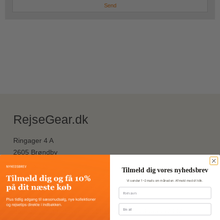
Send
RejseGear.dk
Ringager 4 A
2605 Brøndby
Danmark
Tilmeld dig vores nyhedsbrev
Telefonnr.
:
43969400
Vi sender 1–2 mails om måneden. Afmeld med ét klik.
E-mail
:
kundeservice@bongout.dk
Fornavn
CVR-nummer
:
26313791
Email
Bankoplysninger
:
Reg.nr.: 2217 Kontonr.: 8966957337