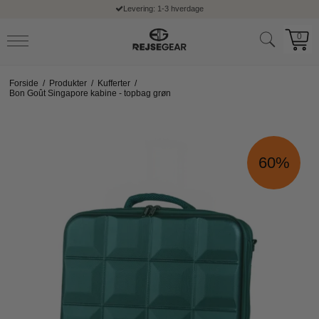
Fri fragt ved køb over 399,- kr
0
Forside
/
Produkter
/
Kufferter
/
Bon Goût Singapore kabine - topbag grøn
60%