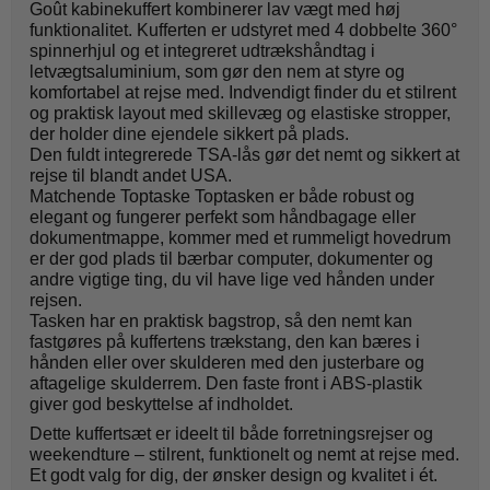
Goût kabinekuffert kombinerer lav vægt med høj
funktionalitet. Kufferten er udstyret med 4 dobbelte 360°
spinnerhjul og et integreret udtrækshåndtag i
letvægtsaluminium, som gør den nem at styre og
komfortabel at rejse med. Indvendigt finder du et stilrent
og praktisk layout med skillevæg og elastiske stropper,
der holder dine ejendele sikkert på plads.
Den fuldt integrerede TSA-lås gør det nemt og sikkert at
rejse til blandt andet USA.
Matchende Toptaske Toptasken er både robust og
elegant og fungerer perfekt som håndbagage eller
dokumentmappe, kommer med et rummeligt hovedrum
er der god plads til bærbar computer, dokumenter og
andre vigtige ting, du vil have lige ved hånden under
rejsen.
Tasken har en praktisk bagstrop, så den nemt kan
fastgøres på kuffertens trækstang, den kan bæres i
hånden eller over skulderen med den justerbare og
aftagelige skulderrem. Den faste front i ABS-plastik
giver god beskyttelse af indholdet.
Dette kuffertsæt er ideelt til både forretningsrejser og
weekendture – stilrent, funktionelt og nemt at rejse med.
Et godt valg for dig, der ønsker design og kvalitet i ét.