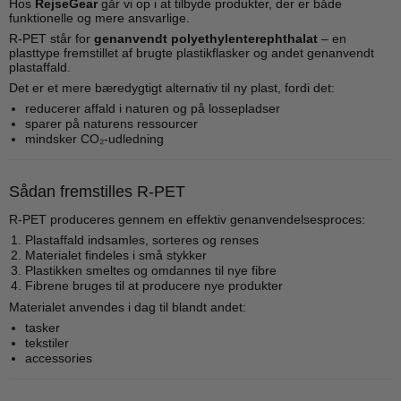
Hos
RejseGear
går vi op i at tilbyde produkter, der er både
funktionelle og mere ansvarlige.
R-PET står for
genanvendt polyethylenterephthalat
– en
plasttype fremstillet af brugte plastikflasker og andet genanvendt
plastaffald.
Det er et mere bæredygtigt alternativ til ny plast, fordi det:
reducerer affald i naturen og på lossepladser
sparer på naturens ressourcer
mindsker CO₂-udledning
Sådan fremstilles R-PET
R-PET produceres gennem en effektiv genanvendelsesproces:
Plastaffald indsamles, sorteres og renses
Materialet findeles i små stykker
Plastikken smeltes og omdannes til nye fibre
Fibrene bruges til at producere nye produkter
Materialet anvendes i dag til blandt andet:
tasker
tekstiler
accessories