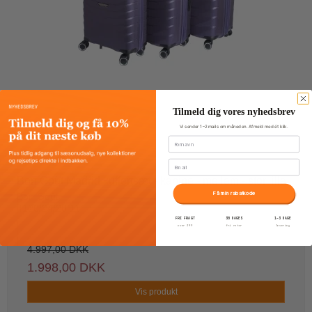
Tilmeld dig vores nyhedsbrev
Vi sender 1–2 mails om måneden. Afmeld med ét klik.
Fornavn
Email
Bon Goût Madrid kuffertsæt - kabine - mellem - stor lilla
Få min rabatkode
Bon Goût
4120/24/28 11
FRI FRAGT
30 DAGES
1–3 DAGE
over 399
fri retur
levering
4.997,00 DKK
1.998,00 DKK
Vis produkt