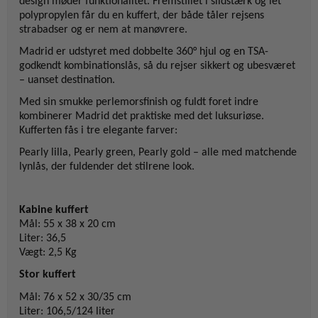
design møder funktionalitet. Fremstillet i slidstærk og let
polypropylen får du en kuffert, der både tåler rejsens
strabadser og er nem at manøvrere.
Madrid er udstyret med dobbelte 360° hjul og en TSA-
godkendt kombinationslås, så du rejser sikkert og ubesværet
– uanset destination.
Med sin smukke perlemorsfinish og fuldt foret indre
kombinerer Madrid det praktiske med det luksuriøse.
Kufferten fås i tre elegante farver:
Pearly lilla, Pearly green, Pearly gold – alle med matchende
lynlås, der fuldender det stilrene look.
Kabine kuffert
Mål: 55 x 38 x 20 cm
Liter: 36,5
Vægt: 2,5 Kg
Stor kuffert
Mål: 76 x 52 x 30/35 cm
Liter: 106,5/124 liter