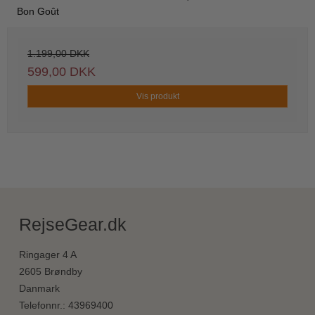
Bon Goût
1.199,00 DKK
599,00 DKK
Vis produkt
RejseGear.dk
Ringager 4 A
2605 Brøndby
Danmark
Telefonnr.
:
43969400