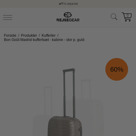
Fri returret
0
Forside
/
Produkter
/
Kufferter
/
Bon Goût Madrid kuffertsæt - kabine - stor p. guld
60%