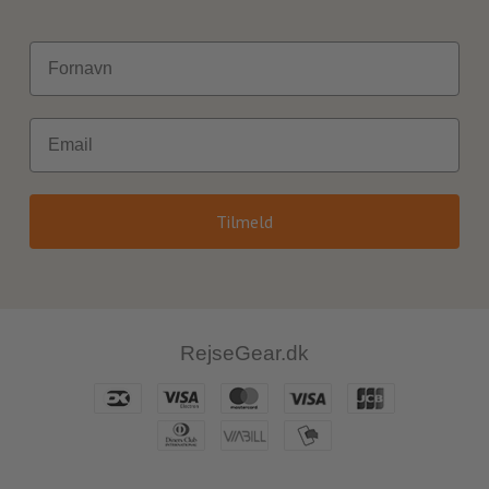
Fornavn
Email
Tilmeld
RejseGear.dk