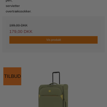
pen,
servietter
overtrækssokker.
199,00 DKK
179,00 DKK
Vis produkt
TILBUD