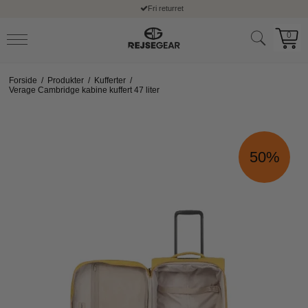
Fri returret
0
Forside
/
Produkter
/
Kufferter
/
Verage Cambridge kabine kuffert 47 liter
50%