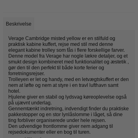
Beskrivelse
Verage Cambridge misted yellow er en stilfuld og
praktisk kabine kuffert, rejse med stil med denne
elegant kabine trolley som fås i flere forskellige farver.
Denne model fra Verage har nogle lækre detaljer, og et
smukt design kombineret med funktionalitet og æstetik ,
gør den til den perfekt til både korte ferier og
forretningsrejser.
Trolleyen er let og handy, med en letvægtskuffert er den
nem at løfte og nem at styre i en travl lufthavn samt
hotel.
Hjulene giver en stabil og lydsvag køreoplevelse også
på ujævnt underlag.
Gennemtænkt indretning, indvendigt finder du praktiske
pakkestopper og en stor lynlåslomme i låget, så dine
ting forbliver organiserede under hele rejsen.
Den udvendige frontlomme giver nem adgang til
rejsedokumenter eller en bog til turen.