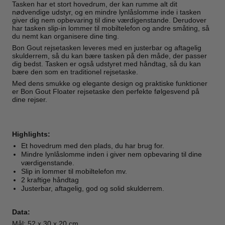
Tasken har et stort hovedrum, der kan rumme alt dit
nødvendige udstyr, og en mindre lynlåslomme inde i tasken
giver dig nem opbevaring til dine værdigenstande. Derudover
har tasken slip-in lommer til mobiltelefon og andre småting, så
du nemt kan organisere dine ting.
Bon Gout rejsetasken leveres med en justerbar og aftagelig
skulderrem, så du kan bære tasken på den måde, der passer
dig bedst. Tasken er også udstyret med håndtag, så du kan
bære den som en traditionel rejsetaske.
Med dens smukke og elegante design og praktiske funktioner
er Bon Gout Floater rejsetaske den perfekte følgesvend på
dine rejser.
Highlights:
Et hovedrum med den plads, du har brug for.
Mindre lynlåslomme inden i giver nem opbevaring til dine
værdigenstande.
Slip in lommer til mobiltelefon mv.
2 kraftige håndtag
Justerbar, aftagelig, god og solid skulderrem.
Data:
Mål: 52 x 30 x 20 cm