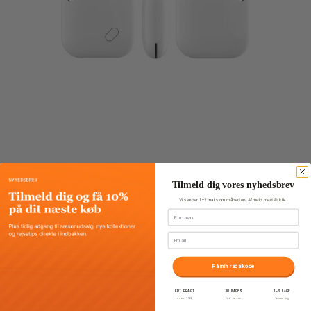
Tilmeld dig vores nyhedsbrev
Vi sender 1–2 mails om måneden. Afmeld med ét klik.
Fornavn
Bon Goût GPS Tracker
Email
Bon Goût
5920
Få min rabatkode
FRI FRAGT
30 DAGES
1–3 DAGE
over 399
fri retur
levering
300,00 DKK