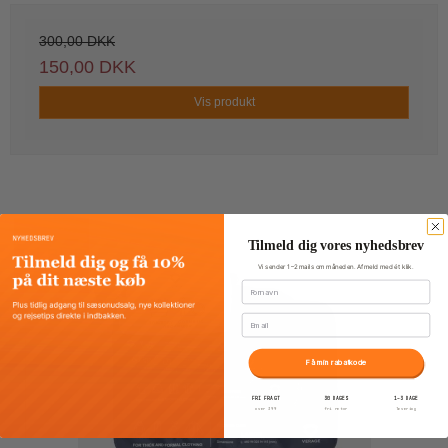
300,00 DKK
150,00 DKK
Vis produkt
Tilmeld dig vores nyhedsbrev
TILBUD
Vi sender 1–2 mails om måneden. Afmeld med ét klik.
Fornavn
Email
Få min rabatkode
FRI FRAGT
30 DAGES
1–3 DAGE
over 399
fri retur
levering