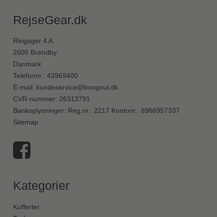
RejseGear.dk
Ringager 4 A
2605 Brøndby
Danmark
Telefonnr.
:
43969400
E-mail
:
kundeservice@bongout.dk
CVR-nummer
:
26313791
Bankoplysninger
:
Reg.nr.: 2217 Kontonr.: 8966957337
Sitemap
Kategorier
Kufferter