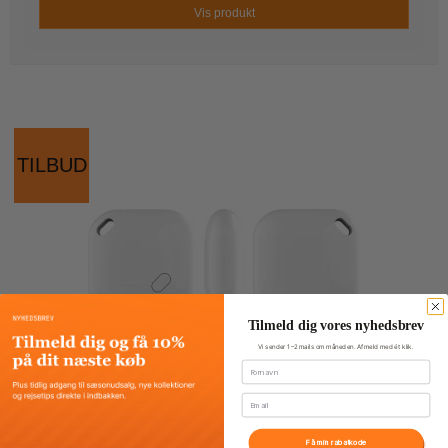
Vis produkt
TILBUD
Tilmeld dig vores nyhedsbrev
Vi sender 1–2 mails om måneden. Afmeld med ét klik.
Fornavn
Email
Få min rabatkode