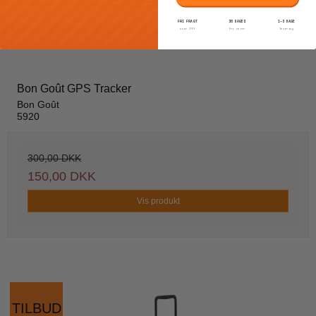
FRI FRAGT
30 DAGES
1–3 DAGE
over 399
fri retur
levering
Bon Goût GPS Tracker
Bon Goût
5920
300,00 DKK
150,00 DKK
Vis produkt
TILBUD