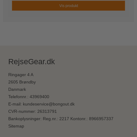
Vis produkt
RejseGear.dk
Ringager 4 A
2605 Brøndby
Danmark
Telefonnr.
:
43969400
E-mail
:
kundeservice@bongout.dk
CVR-nummer
:
26313791
Bankoplysninger
:
Reg.nr.: 2217 Kontonr.: 8966957337
Sitemap