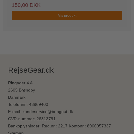
150,00 DKK
Vis produkt
RejseGear.dk
Ringager 4 A
2605 Brøndby
Danmark
Telefonnr.
:
43969400
E-mail
:
kundeservice@bongout.dk
CVR-nummer
:
26313791
Bankoplysninger
:
Reg.nr.: 2217 Kontonr.: 8966957337
Sitemap