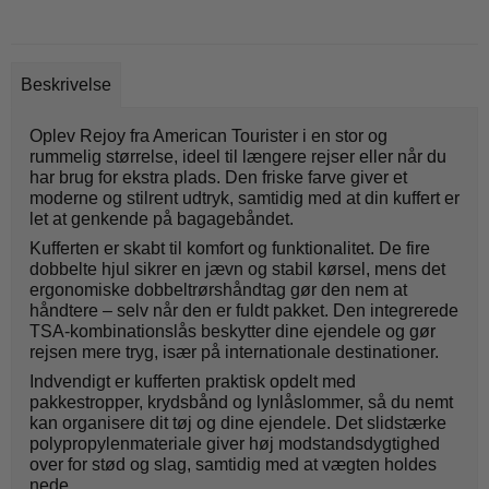
Beskrivelse
Oplev Rejoy fra American Tourister i en stor og
rummelig størrelse, ideel til længere rejser eller når du
har brug for ekstra plads. Den friske farve giver et
moderne og stilrent udtryk, samtidig med at din kuffert er
let at genkende på bagagebåndet.
Kufferten er skabt til komfort og funktionalitet. De fire
dobbelte hjul sikrer en jævn og stabil kørsel, mens det
ergonomiske dobbeltrørshåndtag gør den nem at
håndtere – selv når den er fuldt pakket. Den integrerede
TSA-kombinationslås beskytter dine ejendele og gør
rejsen mere tryg, især på internationale destinationer.
Indvendigt er kufferten praktisk opdelt med
pakkestropper, krydsbånd og lynlåslommer, så du nemt
kan organisere dit tøj og dine ejendele. Det slidstærke
polypropylenmateriale giver høj modstandsdygtighed
over for stød og slag, samtidig med at vægten holdes
nede.