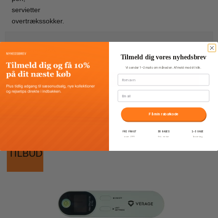
servietter
overtrækssokker.
199,00 DKK
Tilmeld dig vores nyhedsbrev
179,00 DKK
Vi sender 1–2 mails om måneden. Afmeld med ét klik.
Fornavn
Vis produkt
Email
Få min rabatkode
FRI FRAGT
30 DAGES
1–3 DAGE
over 399
fri retur
levering
TILBUD