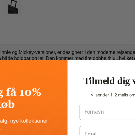
innie og Mickey-versioner, er designet til den moderne rejsende,
ten både holdbar og let. Den kommer med fire dobbelthjul, hvilke
ket sikrer tryghed for brugeren.
 x 40 x 20 cm, men den kan også udvides til 55 x 40 x 23 cm, 
Tilmeld dig 
 den både let og rummelig. Sikkerheden er også i top med en TSA-
krydsbånd, som hjælper med at holde indholdet organiseret og si
. Kuffertens design er både sjovt og funktionelt med et logo på 
Vi sender 1–2 mails o
Fornavn
 anvendelse, og er ideel for både Disney-fans og rejsende, der 
Email