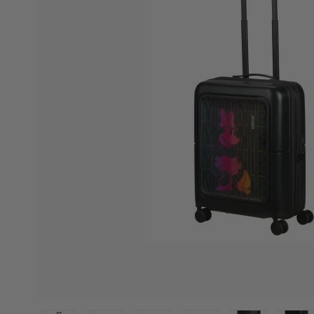
Eastpak
Enri
Eastpak kufferter
Enric
Eastpak Duffelbags
Enri
Eastpak Tilbehør
Eatpak Rygsække
Happy rain
Like 
Happy rain paraplyer
Like 
Like 
Like 
Travelite
Vera
Travelite kufferter
Verag
Travelite tasker og rygsække
Verag
Travelite tilbehør