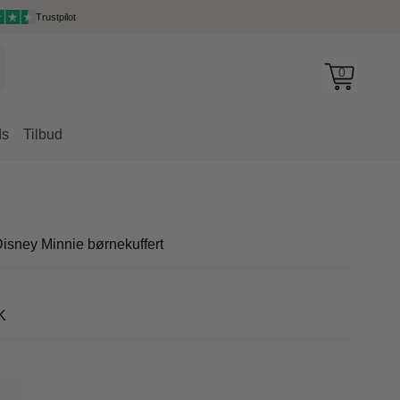
Trustpilot
0
ds
Tilbud
rygsække
isney Minnie børnekuffert
K