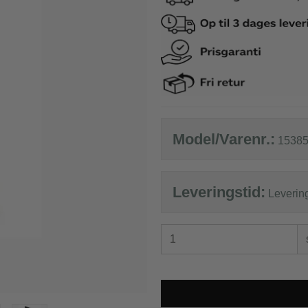
co Benetti
Epic
o Benetti kufferter
Epic kufferter
co Benetti rygsække
Epic tilbehør
it a lot
Samsonite
it a lot rygsække
Samsonite kufferte
Model/Varenr.:
15385
it a lot tasker
Samsonite busines
it a lot tilbehør og tøj
Samsonite tilbehør
Leveringstid:
Leverin
ge
e kufferter
e tilbehør