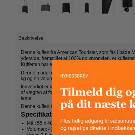
Beskrivelse
Denne kuffert fra American Tourister, som fås i både M
yderside, fremstillet af 100% polypropylen, er kuffer
Kufferten har en begrænset global garanti på 3 år, hvil
Denne model er perfekt som håndbagage med målene 55
kg og en volumen, der kan øges fra 41 til 47 liter, er
Indvendigt er kufferten udstyret med en rumdeler og 
af vægten af foringen er lavet af genanvendt PET-plast
tema.
Denne kuffert kombinerer stil, holdbarhed og praktisk
Specifikationer
Mål: 55 x 40 x 20/23 cm.
Volumen: 41/47 liter