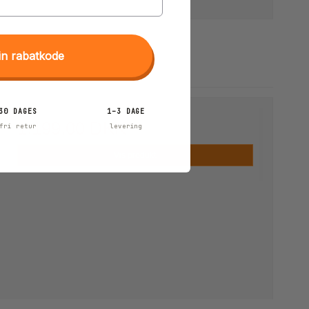
in rabatkode
30 DAGES
1–3 DAGE
1.199,00 DKK
fri retur
levering
Vis produkt