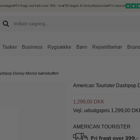
hverdage
Fri fragt ved køb over 399,- kr
30 dages fri fortrydelsesret
Fri returret
Tasker
Business
Rygsække
Børn
Rejsetilbehør
Bran
Hårde kufferter
 Goût
Mænd
Kufferter
Mænd
Accessories
Rejsetilbehør
Delsey
Bløde kufferter
ashpop Disney Minnie børnekuffert
Goût kufferter
Hverdagsrygsæk
Børnekufferter
Messenger tasker
IPad og tablet sleeves
Bæltetasker
Delsey kufferter
Duffelbags
Goût dametasker
Computerrygsæk
Bæltetasker
Mobiltasker
Toilettasker
Delsey tasker og 
American Tourister Dashpop D
Underseater
Goût business
Rejsetasker
Rejsetilbehør
Rejsetilbehør
Goût rejsetasker
1.299,00 DKK
Shoppingtrolley
Goût shoppingtrolley
Vejl. udsalgspris 1.299,00 DK
Goût tilbehør
Goût Rygsække
AMERICAN TOURISTER