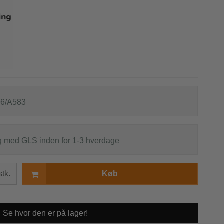
r
6/A583
s
g med GLS inden for 1-3 hverdage
stk.
Køb
Se hvor den er på lager!