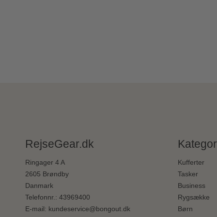
RejseGear.dk
Kategor
Ringager 4 A
Kufferter
2605 Brøndby
Tasker
Danmark
Business
Telefonnr.
:
43969400
Rygsække
E-mail
:
kundeservice@bongout.dk
Børn