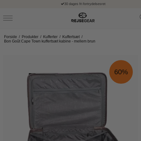
30 dages fri fortrydelsesret
Forside
/
Produkter
/
Kufferter
/
Kuffertsæt
/
Bon Goût Cape Town kuffertsæt kabine - mellem brun
60%