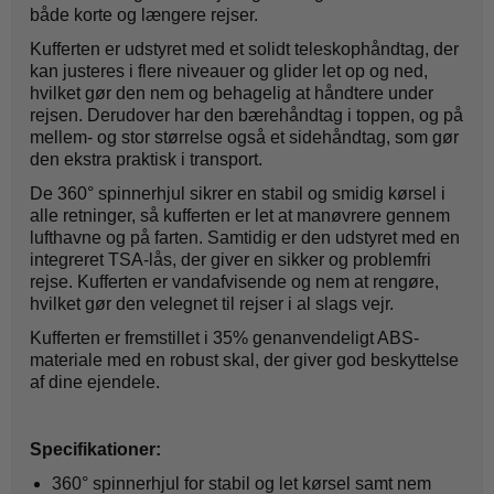
både korte og længere rejser.
Kufferten er udstyret med et solidt teleskophåndtag, der
kan justeres i flere niveauer og glider let op og ned,
hvilket gør den nem og behagelig at håndtere under
rejsen. Derudover har den bærehåndtag i toppen, og på
mellem- og stor størrelse også et sidehåndtag, som gør
den ekstra praktisk i transport.
De 360° spinnerhjul sikrer en stabil og smidig kørsel i
alle retninger, så kufferten er let at manøvrere gennem
lufthavne og på farten. Samtidig er den udstyret med en
integreret TSA-lås, der giver en sikker og problemfri
rejse. Kufferten er vandafvisende og nem at rengøre,
hvilket gør den velegnet til rejser i al slags vejr.
Kufferten er fremstillet i 35% genanvendeligt ABS-
materiale med en robust skal, der giver god beskyttelse
af dine ejendele.
Specifikationer:
360° spinnerhjul for stabil og let kørsel samt nem