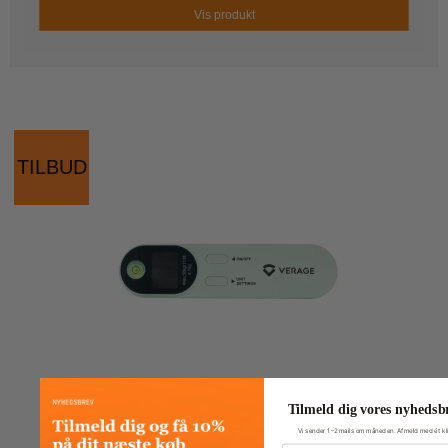
Vis produkt
TILBUD
Tilmeld dig vores nyhedsb
Vi sender 1–2 mails om måneden. Afmeld med ét kli
Fornavn