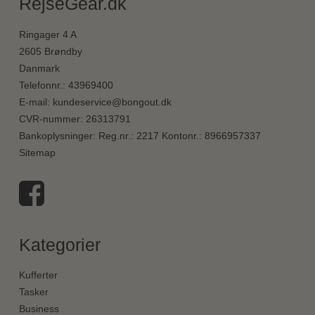
RejseGear.dk
Ringager 4 A
2605 Brøndby
Danmark
Telefonnr.
:
43969400
E-mail
:
kundeservice@bongout.dk
CVR-nummer
:
26313791
Bankoplysninger
:
Reg.nr.: 2217 Kontonr.: 8966957337
Sitemap
Kategorier
Kufferter
Tasker
Business