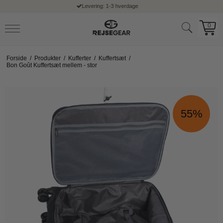
Fri fragt ved køb over 399,- kr
0
Forside
/
Produkter
/
Kufferter
/
Kuffertsæt
/
Bon Goût Kuffertsæt mellem - stor
55%