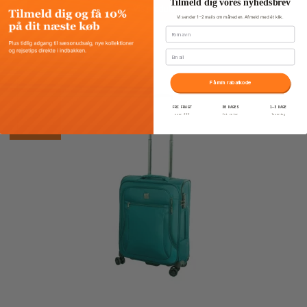
Tilmeld dig vores nyhedsbrev
Vis produkt
Vi sender 1–2 mails om måneden. Afmeld med ét klik.
Fornavn
Email
Få min rabatkode
FRI FRAGT
30 DAGES
1–3 DAGE
TILBUD
over 399
fri retur
levering