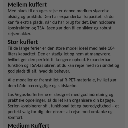
Mellem kuffert
Med plads til en uges rejse er denne medium størrelse
alsidig og praktisk. Den har expanderbar kapacitet, så du
kan få ekstra plads, når du har brug for det. Den holdbare
konstruktion og TSA-låsen gør den til en sikker og robust
rejsemakker.
Stor kuffert
Til de lange ferier er den store model ideel med hele 104
liters kapacitet. Den er stadig let og nem at manøvrere,
hvilket gør den perfekt til længere ophold. Expanderbar
funktion og TSA-lås sikrer, at du kan rejse med ro i sindet og
god plads til alt, hvad du behøver.
Alle modeller er fremstillet af R-PET-materiale, hvilket gør
dem både bæredygtige og slidstærke.
Las Vegas-kufferterne er designet med god indretning og
praktiske opdelinger, så du let kan organisere din bagage.
Serien kombinerer stil, funktionalitet og bæredygtighed – et
perfekt valg for dig, der ønsker at rejse med omtanke og
komfort.
Medium Kuffert