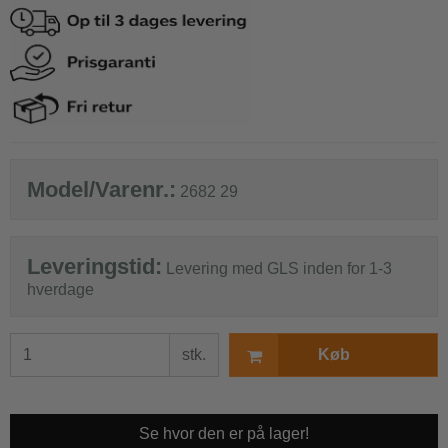
Model/Varenr.:
2682 29
Leveringstid:
Levering med GLS inden for 1-3
hverdage
stk.
Køb
Se hvor den er på lager!