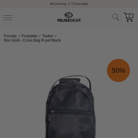
Levering: 1-3 hverdage
0
Forside
/
Produkter
/
Tasker
/
Bon Goût - Cross Bag R-pet Black
50%