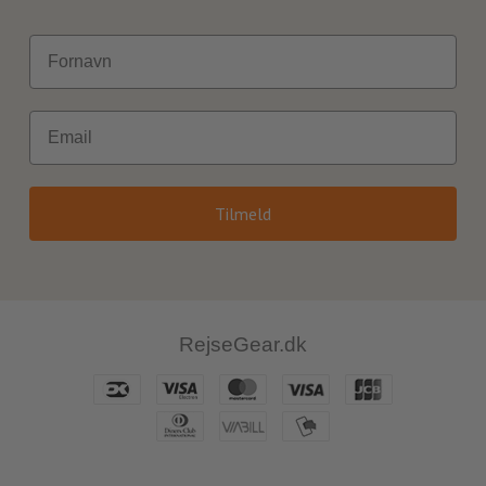
Fornavn
Email
Tilmeld
RejseGear.dk