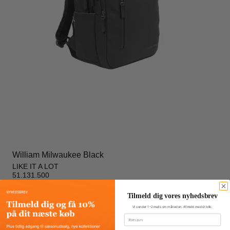
William Milwaukee Black
LIKE IT A LOT
51.131.500
Tilmeld dig vores nyhedsbrev
999,00 DKK
Vi sender 1–2 mails om måneden. Afmeld med ét klik.
Fornavn
499,00 DKK