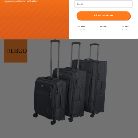
Email
Vis produkt
Få min rabatkode
FRI FRAGT
30 DAGES
1–3 DAGE
over 399
fri retur
levering
TILBUD