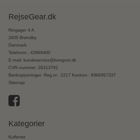
RejseGear.dk
Ringager 4 A
2605 Brøndby
Danmark
Telefonnr.
:
43969400
E-mail
:
kundeservice@bongout.dk
CVR-nummer
:
26313791
Bankoplysninger
:
Reg.nr.: 2217 Kontonr.: 8966957337
Sitemap
Kategorier
Kufferter