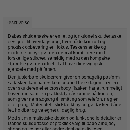
Beskrivelse
Dabas skuldertaske er en let og funktionel skuldertaske
designet til hverdagsbrug, hvor både komfort og
praktisk opbevaring er i fokus. Taskens enkle og
moderne udtryk gør den nem at kombinere med
forskellige stilarter, samtidig med at den kompakte
størrelse gør den ideel til at have dine vigtigste
ejendele med på farten.
Den justerbare skulderrem giver en behagelig pasform,
så tasken kan bæres komfortabelt hele dagen – enten
over skulderen eller crossbody. Tasken har et rummeligt
hovedrum samt en praktisk lynlåslomme på fronten,
som giver nem adgang til småting som telefon, nøgler
eller pung. Materialet i slidstærkt nylon gør tasken både
let, holdbar og velegnet til daglig brug.
Med sit minimalistiske design og funktionelle detaljer er
Dabas skuldertaske et praktisk valg til både arbejde,
shopping, rejser eller andre daglige aktiviteter.