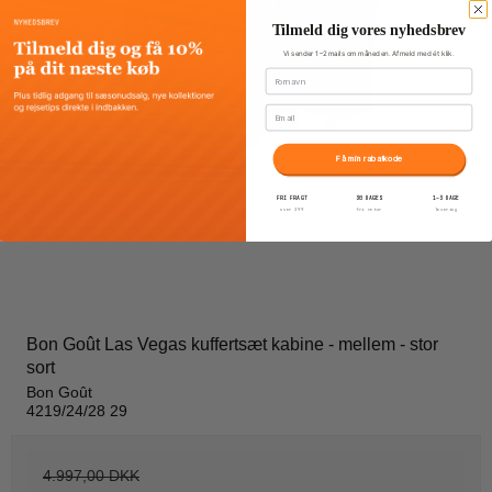
Tilmeld dig vores nyhedsbrev
Vi sender 1–2 mails om måneden. Afmeld med ét klik.
Fornavn
Email
Få min rabatkode
FRI FRAGT
30 DAGES
1–3 DAGE
over 399
fri retur
levering
Bon Goût Las Vegas kuffertsæt kabine - mellem - stor
sort
Bon Goût
4219/24/28 29
4.997,00 DKK