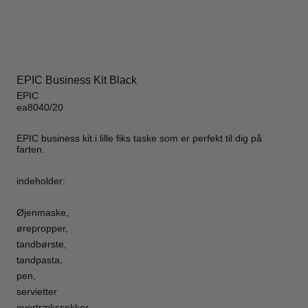
EPIC Business Kit Black
EPIC
ea8040/20
EPIC business kit.i lille fiks taske som er perfekt til dig på
farten.
indeholder:
Øjenmaske,
ørepropper,
tandbørste,
tandpasta,
pen,
servietter
overtrækssokker.