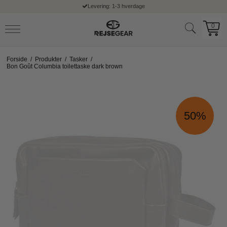
erdage
Fri fragt ved køb ove
0
Forside
/
Produkter
/
Tasker
/
Bon Goût Columbia toilettaske dark brown
50%