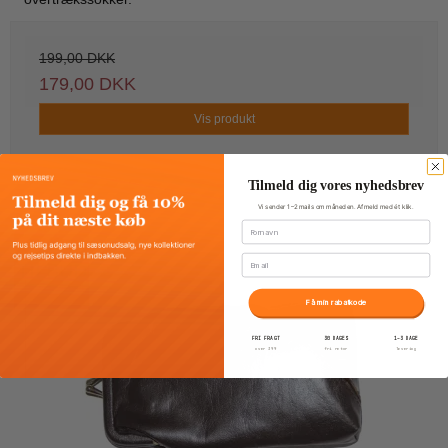
199,00 DKK
179,00 DKK
Vis produkt
Tilmeld dig vores nyhedsbrev
Vi sender 1–2 mails om måneden. Afmeld med ét klik.
Fornavn
Email
TILBUD
Få min rabatkode
FRI FRAGT
30 DAGES
1–3 DAGE
over 399
fri retur
levering