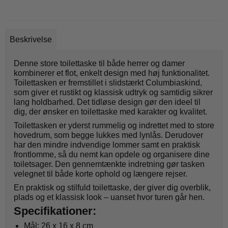
Beskrivelse
Denne store toilettaske til både herrer og damer
kombinerer et flot, enkelt design med høj funktionalitet.
Toilettasken er fremstillet i slidstærkt Columbiaskind,
som giver et rustikt og klassisk udtryk og samtidig sikrer
lang holdbarhed. Det tidløse design gør den ideel til
dig, der ønsker en toilettaske med karakter og kvalitet.
Toilettasken er yderst rummelig og indrettet med to store
hovedrum, som begge lukkes med lynlås. Derudover
har den mindre indvendige lommer samt en praktisk
frontlomme, så du nemt kan opdele og organisere dine
toiletsager. Den gennemtænkte indretning gør tasken
velegnet til både korte ophold og længere rejser.
En praktisk og stilfuld toilettaske, der giver dig overblik,
plads og et klassisk look – uanset hvor turen går hen.
Specifikationer:
Mål: 26 x 16 x 8 cm