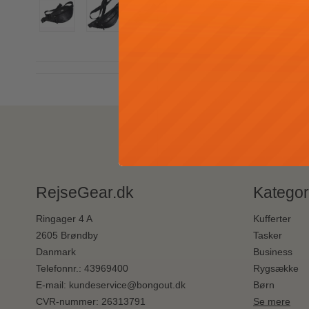
RejseGear.dk
Kategor
Ringager 4 A
Kufferter
2605 Brøndby
Tasker
Danmark
Business
Telefonnr.
:
43969400
Rygsække
E-mail
:
kundeservice@bongout.dk
Børn
CVR-nummer
:
26313791
Se mere