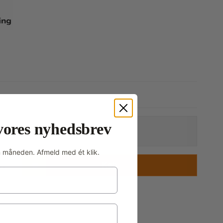
r
s
vores nyhedsbrev
m måneden. Afmeld med ét klik.
stk.
Køb