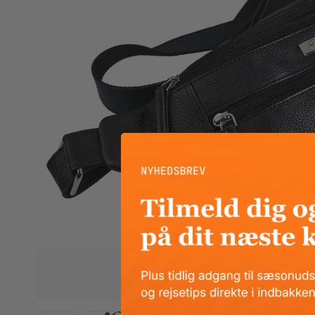
Eastpak
Enri
Eastpak kufferter
Enric
Eastpak Duffelbags
Enri
Eastpak Tilbehør
Eatpak Rygsække
Happy rain
Like 
Happy rain paraplyer
Like 
Like 
Like 
Travelite
Vera
Travelite kufferter
Verag
Travelite tasker og rygsække
Verag
Travelite tilbehør