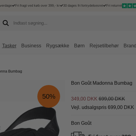
hverdage
Fri fragt ved køb over 399,- kr
30 dages fri fortrydelsesret
Fri returret
Tasker
Business
Rygsække
Børn
Rejsetilbehør
Bran
Hårde kufferter
 Goût
Mænd
Kufferter
Mænd
Accessories
Rejsetilbehør
Delsey
Bløde kufferter
onna Bumbag
Goût kufferter
Hverdagsrygsæk
Børnekufferter
Messenger tasker
IPad og tablet sleeves
Bæltetasker
Delsey kufferter
Duffelbags
Goût dametasker
Computerrygsæk
Bæltetasker
Mobiltasker
Toilettasker
Delsey tasker og 
Bon Goût Madonna Bumbag
Underseater
Goût business
Rejsetasker
Rejsetilbehør
Rejsetilbehør
50%
Goût rejsetasker
349,00 DKK
699,00 DKK
Shoppingtrolley
Goût shoppingtrolley
Vejl. udsalgspris 699,00 DKK
Goût tilbehør
Goût Rygsække
Bon Goût