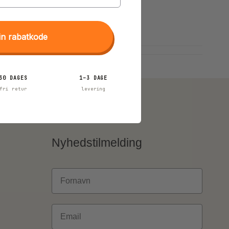
in rabatkode
30 DAGES
1–3 DAGE
fri retur
levering
Nyhedstilmelding
Fornavn
Email