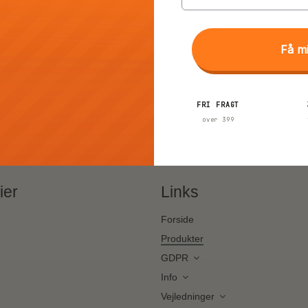
Få m
FRI FRAGT
over 399
ier
Links
Forside
Produkter
GDPR
Info
Vejledninger