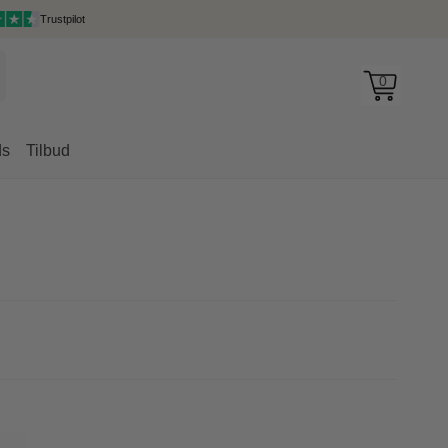
Trustpilot
0
ds
Tilbud
rygsække