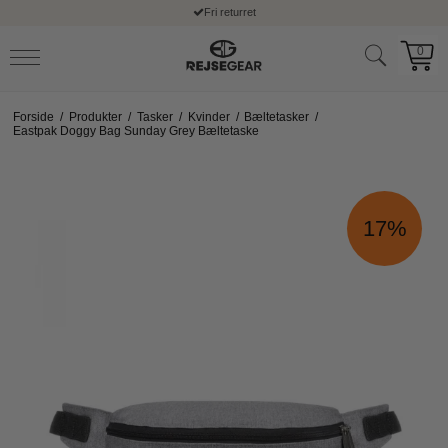
Fri returret
0
Forside
/
Produkter
/
Tasker
/
Kvinder
/
Bæltetasker
/
Eastpak Doggy Bag Sunday Grey Bæltetaske
17%