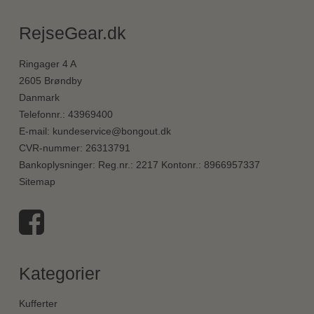
RejseGear.dk
Ringager 4 A
2605 Brøndby
Danmark
Telefonnr.
:
43969400
E-mail
:
kundeservice@bongout.dk
CVR-nummer
:
26313791
Bankoplysninger
:
Reg.nr.: 2217 Kontonr.: 8966957337
Sitemap
Kategorier
Kufferter