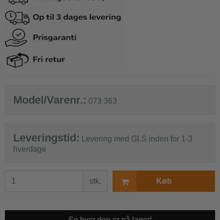
Model/Varenr.:
073 363
Leveringstid:
Levering med GLS inden for 1-3
hverdage
stk.
Køb
Se hvor den er på lager!