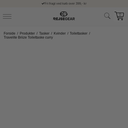
Fri fragt ved køb over 399,- kr
0
Forside
/
Produkter
/
Tasker
/
Kvinder
/
Toilettasker
/
Travelite Briize Toilettaske curry