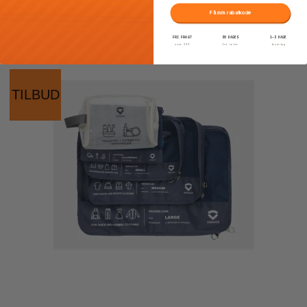
Få min rabatkode
FRI FRAGT
30 DAGES
1–3 DAGE
over 399
fri retur
levering
TILBUD