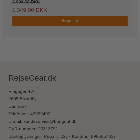
2.998,00 DKK
1.349,00 DKK
Vis produkt
RejseGear.dk
Ringager 4 A
2605 Brøndby
Danmark
Telefonnr.
:
43969400
E-mail
:
kundeservice@bongout.dk
CVR-nummer
:
26313791
Bankoplysninger
:
Reg.nr.: 2217 Kontonr.: 8966957337