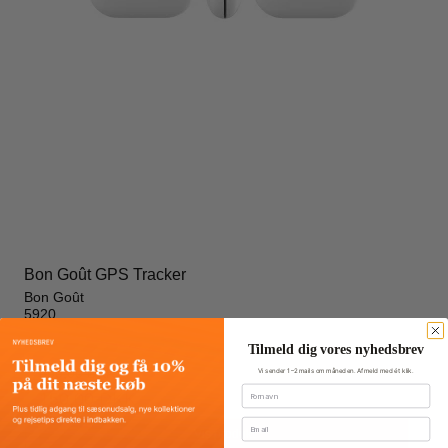
Bon Goût GPS Tracker
Bon Goût
5920
Tilmeld dig vores nyhedsbrev
300,00 DKK
Vi sender 1–2 mails om måneden. Afmeld med ét klik.
Fornavn
150,00 DKK
Email
Vis produkt