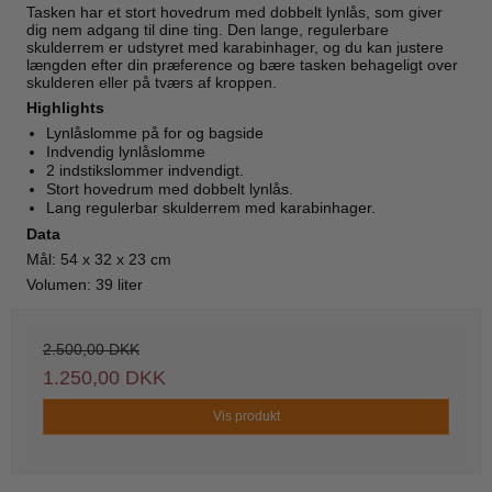
Tasken har et stort hovedrum med dobbelt lynlås, som giver
dig nem adgang til dine ting. Den lange, regulerbare
skulderrem er udstyret med karabinhager, og du kan justere
længden efter din præference og bære tasken behageligt over
skulderen eller på tværs af kroppen.
Highlights
Lynlåslomme på for og bagside
Indvendig lynlåslomme
2 indstikslommer indvendigt.
Stort hovedrum med dobbelt lynlås.
Lang regulerbar skulderrem med karabinhager.
Data
Mål: 54 x 32 x 23 cm
Volumen: 39 liter
2.500,00 DKK
1.250,00 DKK
Vis produkt