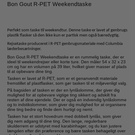
Bon Gout R-PET Weekendtaske
Perfekt som taske til weekendtur. Denne taske er lavet af genbrugs
plastik flasker så den ikke kun er partisk men også bæredygtig.
Rejsetaske produceret i R-PET genbrugsmateriale med Columbia
læderbesætninger.
Bon Gout R-PET Weekendtaske er en rummelig taske, der er
ideel til weekendrejser eller korte ture. Den måler 54 x 32 x 23
cm og har en volumen på 39 liter, hvilket giver masser af plads
til at opbevare dine ting.
Tasken er lavet af R-PET, som er et genanvendt materiale
fremstillet af plastflasker, som gør tasken til et miljøvenligt valg.
På bagsiden af tasken er der en lynlåslomme, der giver dig
mulighed for at opbevare vigtige ting sikkert og adskilt fra
resten af dine ejendele. Der er også en indvendig lynlåslomme
og to indstikslommer, som giver dig mulighed for at organisere
dine ting bedre og finde dem hurtigt og nemt.
Tasken har et stort hovedrum med dobbelt lynlås, som giver
dig nem adgang til dine ting. Den lange, regulerbare
skulderrem er udstyret med karabinhager, og du kan justere
længden efter din præference og bære tasken behageligt over