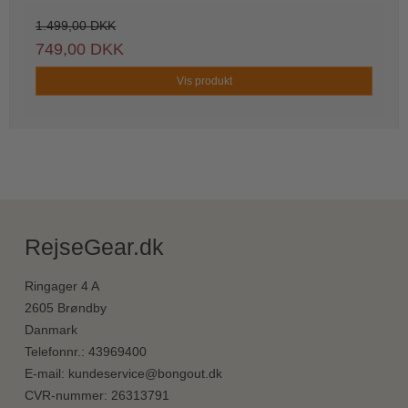
1.499,00 DKK
749,00 DKK
Vis produkt
RejseGear.dk
Ringager 4 A
2605 Brøndby
Danmark
Telefonnr.
:
43969400
E-mail
:
kundeservice@bongout.dk
CVR-nummer
:
26313791