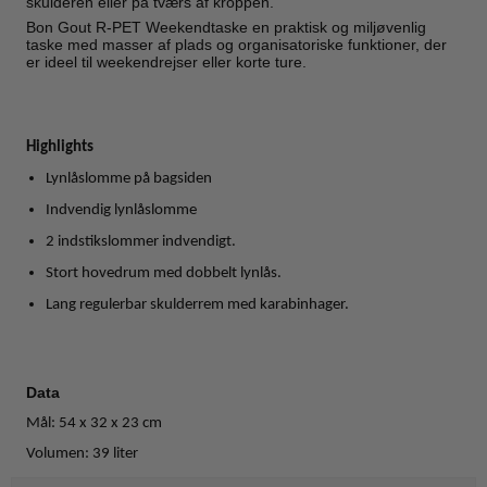
skulderen eller på tværs af kroppen.
Bon Gout R-PET Weekendtaske en praktisk og miljøvenlig
taske med masser af plads og organisatoriske funktioner, der
er ideel til weekendrejser eller korte ture.
Highlights
Lynlåslomme på bagsiden
Indvendig lynlåslomme
2 indstikslommer indvendigt.
Stort hovedrum med dobbelt lynlås.
Lang regulerbar skulderrem med karabinhager.
Data
Mål: 54 x 32 x 23 cm
Volumen: 39 liter