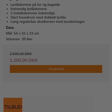
Lynlåslomme på for og bagside
Indvendig lynlåslomme
2 indstikslommer indvendigt.
Stort hovedrum med dobbelt lynlås.
Lang regulerbar skulderrem med karabinhager.
Data
Mål: 54 x 32 x 23 cm
Volumen: 39 liter
2.500,00 DKK
1.250,00 DKK
Vis produkt
TILBUD