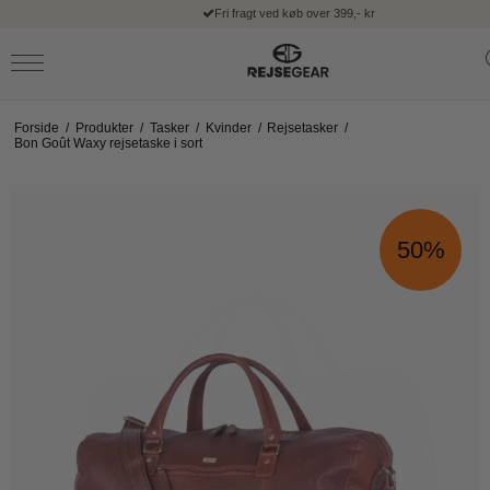
30 dages fri fortrydelsesret
Forside
/
Produkter
/
Tasker
/
Kvinder
/
Rejsetasker
/
Bon Goût Waxy rejsetaske i sort
50%