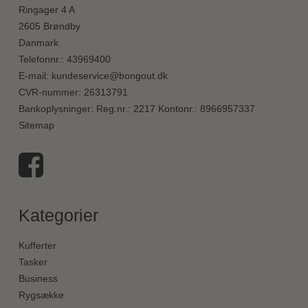
Ringager 4 A
2605 Brøndby
Danmark
Telefonnr.
:
43969400
E-mail
:
kundeservice@bongout.dk
CVR-nummer
:
26313791
Bankoplysninger
:
Reg.nr.: 2217 Kontonr.: 8966957337
Sitemap
Kategorier
Kufferter
Tasker
Business
Rygsække