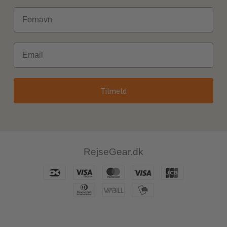
Fornavn
Email
Tilmeld
RejseGear.dk