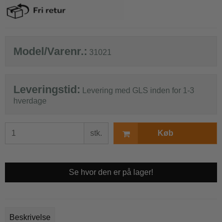
Model/Varenr.:
31021
Leveringstid:
Levering med GLS inden for 1-3
hverdage
stk.
Køb
Se hvor den er på lager!
Beskrivelse