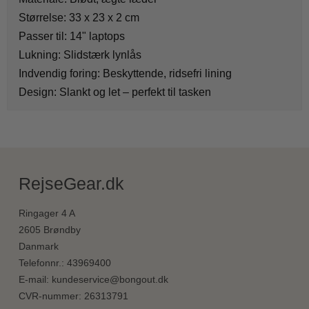
Størrelse: 33 x 23 x 2 cm
Passer til: 14" laptops
Lukning: Slidstærk lynlås
Indvendig foring: Beskyttende, ridsefri lining
Design: Slankt og let – perfekt til tasken
RejseGear.dk
Ringager 4 A
2605 Brøndby
Danmark
Telefonnr.
:
43969400
E-mail
:
kundeservice@bongout.dk
CVR-nummer
:
26313791