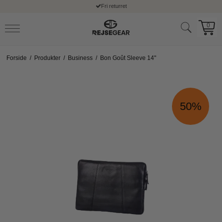
Fri returret
0
Forside
/
Produkter
/
Business
/
Bon Goût Sleeve 14"
50%