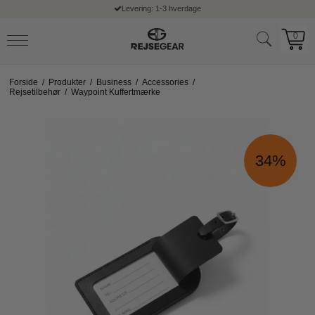
Levering: 1-3 hverdage
0
Forside
/
Produkter
/
Business
/
Accessories
/
Rejsetilbehør
/
Waypoint Kuffertmærke
34%