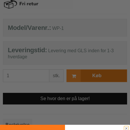
Model/Varenr.:
WP-1
Leveringstid:
Levering med GLS inden for 1-3
hverdage
stk.
Køb
Se hvor den er på lager!
Beskrivelse