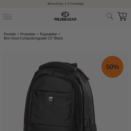
Fri fragt ved køb over 399,- kr
0
Forside
/
Produkter
/
Rygsække
/
Bon Gout Computerrygsæk 15" Black
50%