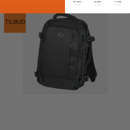
FRI FRAGT
30 DAGES
1–3 DAGE
over 399
fri retur
levering
TILBUD