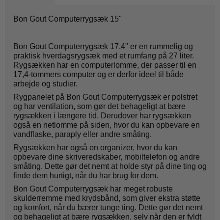
Bon Gout Computerrygsæk 15"
Bon Gout Computerrygsæk 17,4" er en rummelig og
praktisk hverdagsrygsæk med et rumfang på 27 liter.
Rygsækken har en computerlomme, der passer til en
17,4-tommers computer og er derfor ideel til både
arbejde og studier.
Rygpanelet på Bon Gout Computerrygsæk er polstret
og har ventilation, som gør det behageligt at bære
rygsækken i længere tid. Derudover har rygsækken
også en netlomme på siden, hvor du kan opbevare en
vandflaske, paraply eller andre småting.
Rygsækken har også en organizer, hvor du kan
opbevare dine skriveredskaber, mobiltelefon og andre
småting. Dette gør det nemt at holde styr på dine ting og
finde dem hurtigt, når du har brug for dem.
Bon Gout Computerrygsæk har meget robuste
skulderremme med krydsbånd, som giver ekstra støtte
og komfort, når du bærer tunge ting. Dette gør det nemt
og behageligt at bære rygsækken, selv når den er fyldt