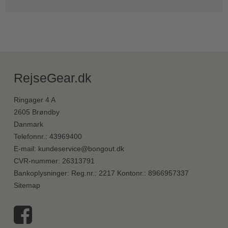
RejseGear.dk
Ringager 4 A
2605 Brøndby
Danmark
Telefonnr.
:
43969400
E-mail
:
kundeservice@bongout.dk
CVR-nummer
:
26313791
Bankoplysninger
:
Reg.nr.: 2217 Kontonr.: 8966957337
Sitemap