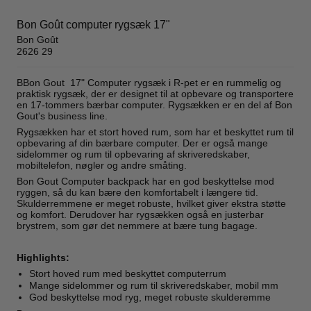
Bon Goût computer rygsæk 17"
Bon Goût
2626 29
BBon Gout 17" Computer rygsæk i R-pet er en rummelig og
praktisk rygsæk, der er designet til at opbevare og transportere
en 17-tommers bærbar computer. Rygsækken er en del af Bon
Gout's business line.
Rygsækken har et stort hoved rum, som har et beskyttet rum til
opbevaring af din bærbare computer. Der er også mange
sidelommer og rum til opbevaring af skriveredskaber,
mobiltelefon, nøgler og andre småting.
Bon Gout Computer backpack har en god beskyttelse mod
ryggen, så du kan bære den komfortabelt i længere tid.
Skulderremmene er meget robuste, hvilket giver ekstra støtte
og komfort. Derudover har rygsækken også en justerbar
brystrem, som gør det nemmere at bære tung bagage.
Highlights:
Stort hoved rum med beskyttet computerrum
Mange sidelommer og rum til skriveredskaber, mobil mm
God beskyttelse mod ryg, meget robuste skulderemme