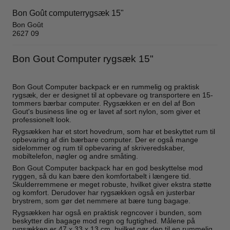
Bon Goût computerrygsæk 15"
Bon Goût
2627 09
Bon Gout Computer rygsæk 15"
Bon Gout Computer backpack er en rummelig og praktisk
rygsæk, der er designet til at opbevare og transportere en 15-
tommers bærbar computer. Rygsækken er en del af Bon
Gout's business line og er lavet af sort nylon, som giver et
professionelt look.
Rygsækken har et stort hovedrum, som har et beskyttet rum til
opbevaring af din bærbare computer. Der er også mange
sidelommer og rum til opbevaring af skriveredskaber,
mobiltelefon, nøgler og andre småting.
Bon Gout Computer backpack har en god beskyttelse mod
ryggen, så du kan bære den komfortabelt i længere tid.
Skulderremmene er meget robuste, hvilket giver ekstra støtte
og komfort. Derudover har rygsækken også en justerbar
brystrem, som gør det nemmere at bære tung bagage.
Rygsækken har også en praktisk regncover i bunden, som
beskytter din bagage mod regn og fugtighed. Målene på
rygsækken er 47 x 33 x 13 cm, hvilket gør den til en rummelig