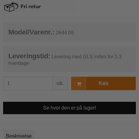
Model/Varenr.:
2644 09
Leveringstid:
Levering med GLS inden for 1-3
hverdage
stk.
Køb
Se hvor den er på lager!
Beskrivelse