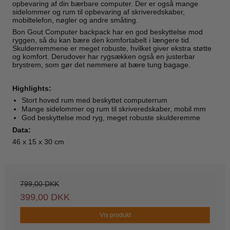
opbevaring af din bærbare computer. Der er også mange
sidelommer og rum til opbevaring af skriveredskaber,
mobiltelefon, nøgler og andre småting.
Bon Gout Computer backpack har en god beskyttelse mod
ryggen, så du kan bære den komfortabelt i længere tid.
Skulderremmene er meget robuste, hvilket giver ekstra støtte
og komfort. Derudover har rygsækken også en justerbar
brystrem, som gør det nemmere at bære tung bagage.
Highlights:
Stort hoved rum med beskyttet computerrum
Mange sidelommer og rum til skriveredskaber, mobil mm
God beskyttelse mod ryg, meget robuste skulderemme
Data:
46 x 15 x 30 cm
799,00 DKK
399,00 DKK
Vis produkt