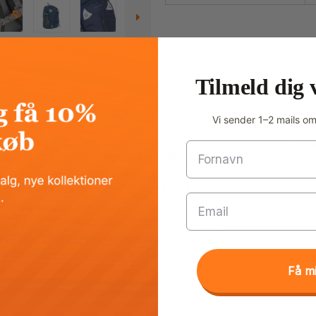
Tilmeld dig 
Vi sender 1–2 mails o
s
får du en robust og funktionel taske, der er perfekt til både skole
Fornavn
 holde styr på dine ting og undgå kaos i tasken.
 (26 x 30 cm), og tasken har desuden flere praktiske lommer ti
leksfelter gør dig mere synlig i trafikken.
Email
tion, så du undgår en varm og svedig ryg. De justerbare skulder
is du cykler, vandrer eller dyrker vintersport.
ed kraftige lynlåse, der kan betjenes selv med våde hænder. Neder
cm er tasken både kompakt og rummelig.
Få m