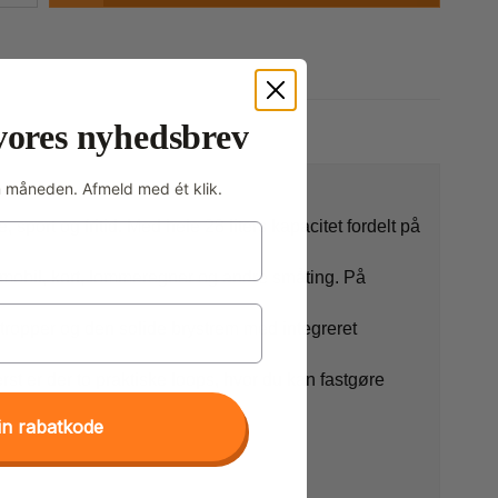
vores nyhedsbrev
m måneden. Afmeld med ét klik.
, sport og fritid. Med hele 28 liters kapacitet fordelt på
l mobil, kort, lommeregner og andre småting. På
stropper og den solide brystrem med integreret
st er der to praktiske loops, hvor du kan fastgøre
in rabatkode