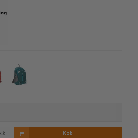
r
s
stk.
Køb