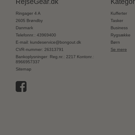
RejseGear.dk
Kategor
Ringager 4 A
Kufferter
2605 Brøndby
Tasker
Danmark
Business
Telefonnr.
:
43969400
Rygsække
E-mail
:
kundeservice@bongout.dk
Børn
CVR-nummer
:
26313791
Se mere
Bankoplysninger
:
Reg.nr.: 2217 Kontonr.:
8966957337
Sitemap