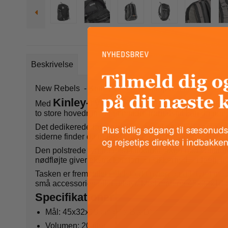
Beskrivelse
New Rebels - Kinley Omaha Laptop Backback
Kinley-rygsækken fra New Rebel
Med
to store hovedrum og et mindre frontafsnit kan du nemt
Det dedikerede laptoprum passer til en 13,3" computer
siderne finder du to flaskeholdere, mens de påsyede ref
Den polstrede rygdel med luftkanal sikrer god ventila
nødfløjte giver ekstra komfort og sikkerhed – ideelt, hv
Tasken er fremstillet i slidstærkt nylon og udstyret m
små accessories eller udstyr. Med målene 45x32x18 
Specifikationer
Mål: 45x32x18 cm (H x B x D)
Volumen: 20 liter