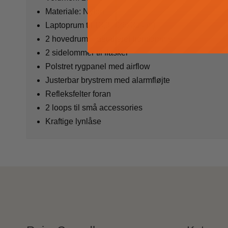
Materiale: Nylon
Laptoprum til 13,3" (26x30 cm)
2 hovedrum + detaljeret frontlomme
2 sidelommer til flasker
Polstret rygpanel med airflow
Justerbar brystrem med alarmfløjte
Refleksfelter foran
2 loops til små accessories
Kraftige lynlåse