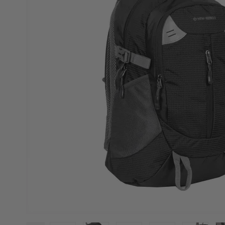
Eastpak
Enri
Eastpak kufferter
Enric
Eastpak Duffelbags
Enri
Eastpak Tilbehør
Eatpak Rygsække
Happy rain
Like 
Happy rain paraplyer
Like 
Like 
Like 
Travelite
Vera
Travelite kufferter
Verag
Travelite tasker og rygsække
Verag
Travelite tilbehør