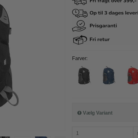
co Benetti
Epic
o Benetti kufferter
Epic kufferter
co Benetti rygsække
Epic tilbehør
it a lot
Samsonite
Farver:
it a lot rygsække
Samsonite kufferte
it a lot tasker
Samsonite busines
it a lot tilbehør og tøj
Samsonite tilbehør
ge
e kufferter
e tilbehør
Vælg Variant