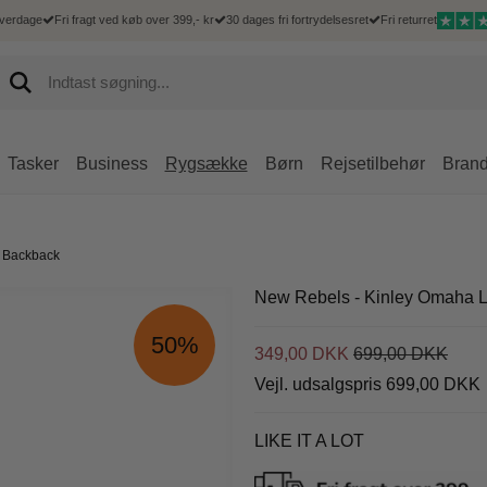
hverdage
Fri fragt ved køb over 399,- kr
30 dages fri fortrydelsesret
Fri returret
Tasker
Business
Rygsække
Børn
Rejsetilbehør
Bran
Hårde kufferter
 Goût
Mænd
Kufferter
Mænd
Accessories
Rejsetilbehør
Delsey
Bløde kufferter
 Backback
Goût kufferter
Hverdagsrygsæk
Børnekufferter
Messenger tasker
IPad og tablet sleeves
Bæltetasker
Delsey kufferter
Duffelbags
Goût dametasker
Computerrygsæk
Bæltetasker
Mobiltasker
Toilettasker
Delsey tasker og 
New Rebels - Kinley Omaha 
Underseater
Goût business
Rejsetasker
Rejsetilbehør
Rejsetilbehør
50%
Goût rejsetasker
349,00 DKK
699,00 DKK
Shoppingtrolley
Goût shoppingtrolley
Vejl. udsalgspris 699,00 DKK
Goût tilbehør
Goût Rygsække
LIKE IT A LOT