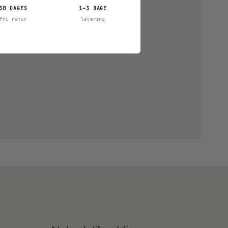
30 DAGES
1–3 DAGE
fri retur
levering