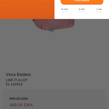
Få min rabatkode
FRI FRAGT
30 DAGES
1–3 DAGE
over 399
fri retur
levering
Vince Baldwin
LIKE IT A LOT
51.141813
899,00 DKK
449,00 DKK