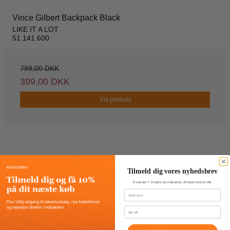
Vince Gilbert Backpack Black
LIKE IT A LOT
51.141.600
799,00 DKK
399,00 DKK
Vis produkt
Tilmeld dig vores nyhedsbrev
TILBUD
Vi sender 1–2 mails om måneden. Afmeld med ét klik.
Fornavn
Email