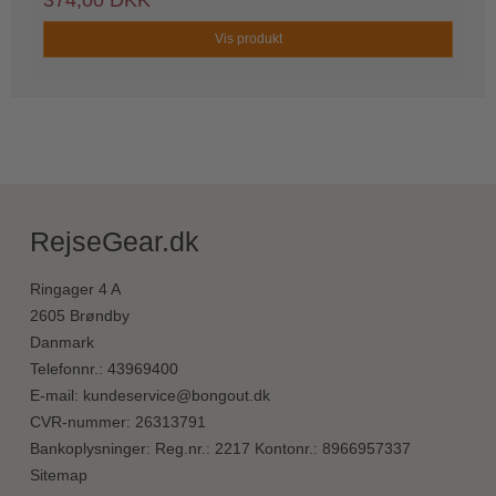
374,00 DKK
Vis produkt
RejseGear.dk
Ringager 4 A
2605 Brøndby
Danmark
Telefonnr.
:
43969400
E-mail
:
kundeservice@bongout.dk
CVR-nummer
:
26313791
Bankoplysninger
:
Reg.nr.: 2217 Kontonr.: 8966957337
Sitemap