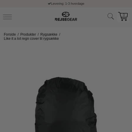
Levering: 1-3 hverdage
0
Forside
/
Produkter
/
Rygsække
/
Like it a lot regn cover til rygsække