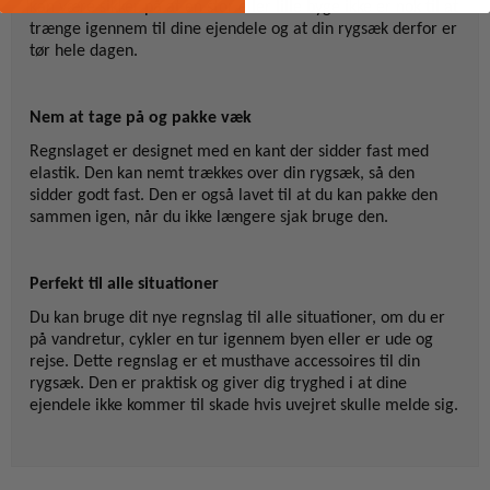
kan være sikker på at en stor eller lille byge ikke er nok til at
trænge igennem til dine ejendele og at din rygsæk derfor er
tør hele dagen.
Nem at tage på og pakke væk
Regnslaget er designet med en kant der sidder fast med
elastik. Den kan nemt trækkes over din rygsæk, så den
sidder godt fast. Den er også lavet til at du kan pakke den
sammen igen, når du ikke længere sjak bruge den.
Perfekt til alle situationer
Du kan bruge dit nye regnslag til alle situationer, om du er
på vandretur, cykler en tur igennem byen eller er ude og
rejse. Dette regnslag er et musthave accessoires til din
rygsæk. Den er praktisk og giver dig tryghed i at dine
ejendele ikke kommer til skade hvis uvejret skulle melde sig.