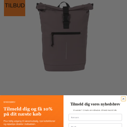
TILBUD
Tilmeld dig vores nyhedsbrev
Vi sender 1–2 mails om måneden. Afmeld med ét klik.
Fornavn
Mart Roll Backpack
Email