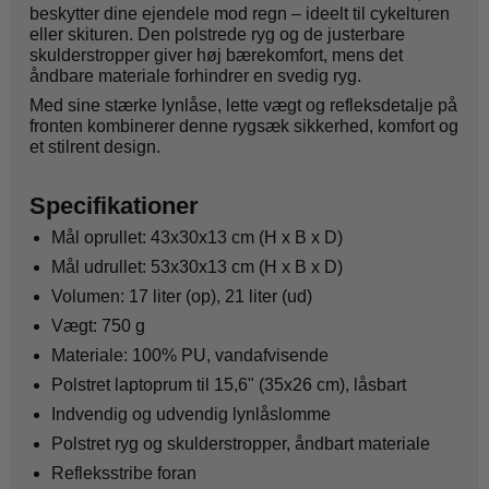
beskytter dine ejendele mod regn – ideelt til cykelturen
eller skituren. Den polstrede ryg og de justerbare
skulderstropper giver høj bærekomfort, mens det
åndbare materiale forhindrer en svedig ryg.
Med sine stærke lynlåse, lette vægt og refleksdetalje på
fronten kombinerer denne rygsæk sikkerhed, komfort og
et stilrent design.
Specifikationer
Mål oprullet: 43x30x13 cm (H x B x D)
Mål udrullet: 53x30x13 cm (H x B x D)
Volumen: 17 liter (op), 21 liter (ud)
Vægt: 750 g
Materiale: 100% PU, vandafvisende
Polstret laptoprum til 15,6" (35x26 cm), låsbart
Indvendig og udvendig lynlåslomme
Polstret ryg og skulderstropper, åndbart materiale
Refleksstribe foran