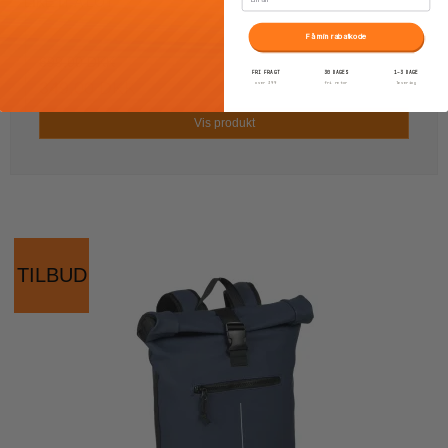
LIKE IT A LOT
Få min rabatkode
699,00 DKK
FRI FRAGT
30 DAGES
1–3 DAGE
349,00 DKK
over 399
fri retur
levering
Vis produkt
TILBUD