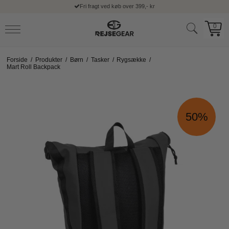
Fri fragt ved køb over 399,- kr
0
Forside
/
Produkter
/
Børn
/
Tasker
/
Rygsække
/
Mart Roll Backpack
50%