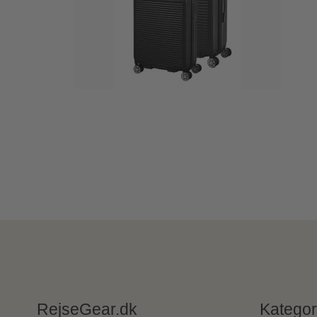
RejseGear.dk
Kategor