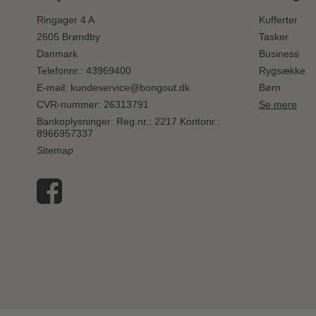
Ringager 4 A
Kufferter
2605 Brøndby
Tasker
Danmark
Business
Telefonnr.
:
43969400
Rygsække
E-mail
:
kundeservice@bongout.dk
Børn
CVR-nummer
:
26313791
Se mere
Bankoplysninger
:
Reg.nr.: 2217 Kontonr.:
8966957337
Sitemap