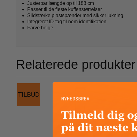
Justerbar længde op til 183 cm
Passer til de fleste kuffertstørrelser
Slidstærke plastspænder med sikker lukning
Integreret ID-tag til nem identifikation
Farve beige
Relaterede produkter
TILBUD