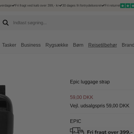
hverdage
Fri fragt ved køb over 399,- kr
30 dages fri fortrydelsesret
Fri returret
Tasker
Business
Rygsække
Børn
Rejsetilbehør
Bran
Hårde kufferter
 Goût
Mænd
Kufferter
Mænd
Accessories
Rejsetilbehør
Delsey
Bløde kufferter
Goût kufferter
Hverdagsrygsæk
Børnekufferter
Messenger tasker
IPad og tablet sleeves
Bæltetasker
Delsey kufferter
Duffelbags
Goût dametasker
Computerrygsæk
Bæltetasker
Mobiltasker
Toilettasker
Delsey tasker og 
Epic luggage strap
Underseater
Goût business
Rejsetasker
Rejsetilbehør
Rejsetilbehør
Goût rejsetasker
59,00 DKK
Shoppingtrolley
Goût shoppingtrolley
Vejl. udsalgspris 59,00 DKK
Goût tilbehør
Goût Rygsække
EPIC