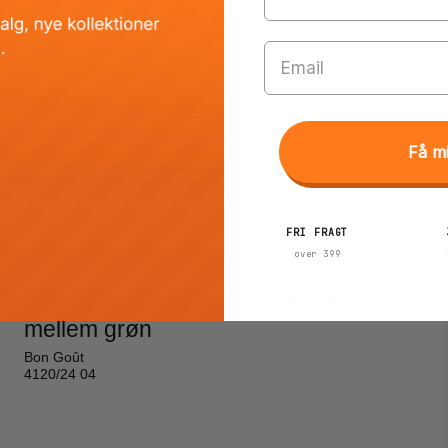
Email
Få m
FRI FRAGT
over 399
Bon Goût Madrid kuffertsæt - kabine -
mellem grøn
Bon Goût
4120/24 04