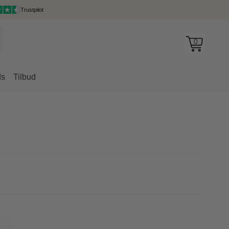
Trustpilot
0
ds
Tilbud
rygsække