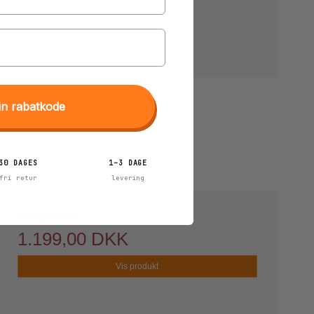
in rabatkode
30 DAGES
1–3 DAGE
fri retur
levering
2.998,00 DKK
1.199,00 DKK
Vis produkt