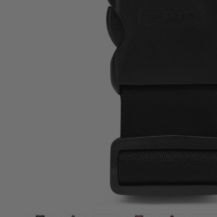
Eastpak
Enri
Eastpak kufferter
Enric
Eastpak Duffelbags
Enri
Eastpak Tilbehør
Eatpak Rygsække
Happy rain
Like 
Happy rain paraplyer
Like 
Like 
Like 
Travelite
Vera
Travelite kufferter
Verag
Travelite tasker og rygsække
Verag
Travelite tilbehør