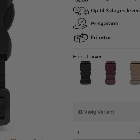
co Benetti
Epic
o Benetti kufferter
Epic kufferter
co Benetti rygsække
Epic tilbehør
it a lot
Samsonite
Epic - Farver:
it a lot rygsække
Samsonite kufferte
it a lot tasker
Samsonite busines
it a lot tilbehør og tøj
Samsonite tilbehør
ge
e kufferter
e tilbehør
Vælg Variant