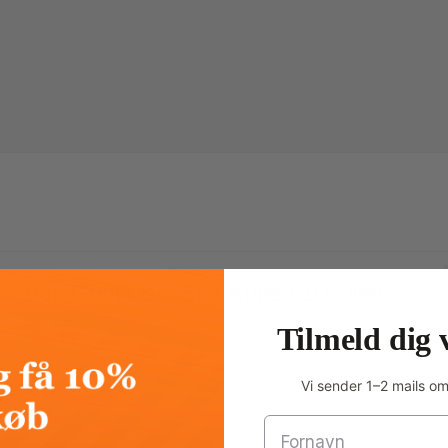
Bon Goût Oslo Stor Kuffert 105 liter
Bon Goût
Tilmeld dig 
8228 01
Vi sender 1–2 mails o
Fornavn