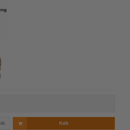
r
s
stk.
Køb