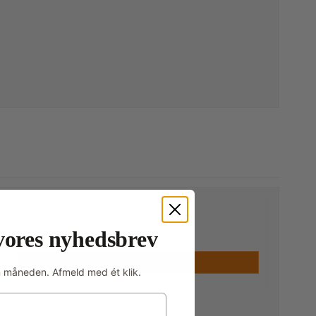
1.799,00 DKK
899,00 DKK
vores nyhedsbrev
Vis produkt
m måneden. Afmeld med ét klik.