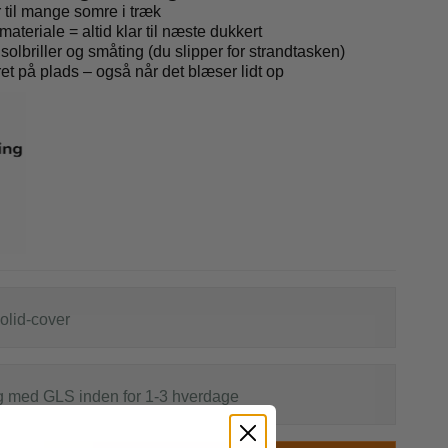
 til mange somre i træk
teriale = altid klar til næste dukkert
solbriller og småting (du slipper for strandtasken)
ret på plads – også når det blæser lidt op
r
s
olid-cover
g med GLS inden for 1-3 hverdage