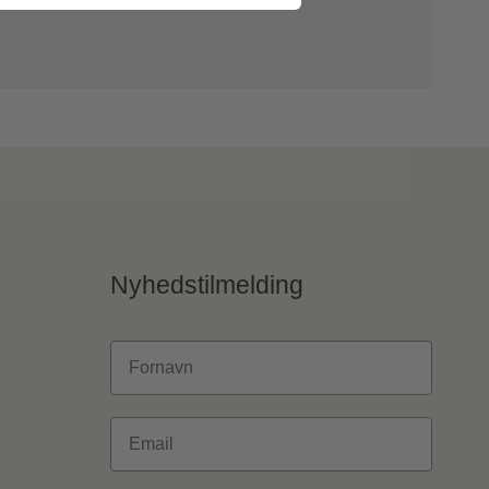
Nyhedstilmelding
Fornavn
Email