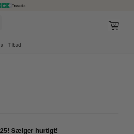
Trustpilot
0
ds
Tilbud
rygsække
5! Sælger hurtigt!