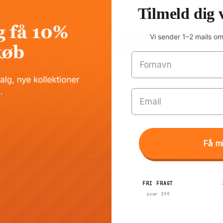
Tilmeld dig 
Vi sender 1–2 mails o
Fornavn
Email
ste sommer
 til din feriekuffert. Det nye cover til solsengen er ikke bare en
 så praktisk. Og ja, vi bruger det selv. Hver. Gang.
Få m
tadig sandafvisende og stadig så blødt, at du overvejer at flytt
på Insta.
n smarte elastiktop, og så bliver det liggende. Selv hvis du t
FRI FRAGT
edste ispenge.
over 399