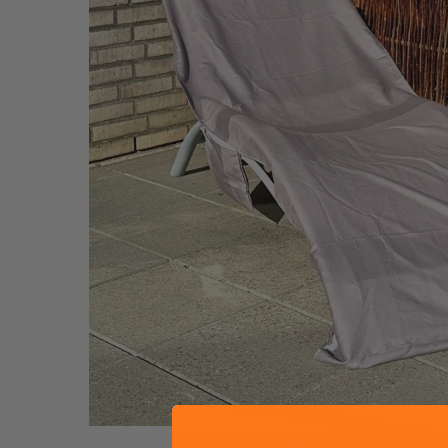
Eastpak
Enri
Eastpak kufferter
Enric
Eastpak Duffelbags
Enri
Eastpak Tilbehør
Eatpak Rygsække
Happy rain
Like 
Happy rain paraplyer
Like 
Like 
Like 
Travelite
Vera
Travelite kufferter
Verag
Travelite tasker og rygsække
Verag
Travelite tilbehør