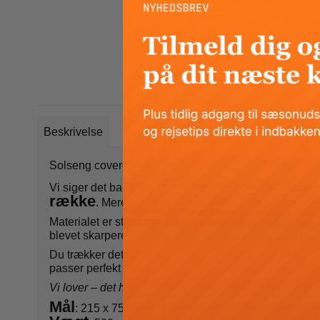
Beskrivelse
Solseng coveret, du kommer til at tage med hver ene
Vi siger det bare – det her er den lækreste opgradering
række
. Mere holdbart, meget flottere og stadig lige
Materialet er stadig hurtigtørrende (hej QuickDry!), s
blevet skarpere – det ser godt ud både ved poolen og 
Du trækker det nemt over solsengens hovedende med de
passer perfekt til både bog, solcreme og strandens b
Vi lover – det her cover bliver hurtigt en ferie-favorit.
Mål
: 215 x 75 cm