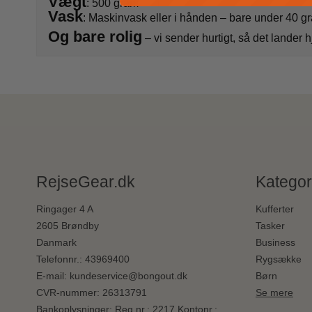
Vægt
: 500 gram
Vask
: Maskinvask eller i hånden – bare under 40 g
Og bare rolig
– vi sender hurtigt, så det lander
RejseGear.dk
Kategor
Ringager 4 A
Kufferter
2605 Brøndby
Tasker
Danmark
Business
Telefonnr.
:
43969400
Rygsække
E-mail
:
kundeservice@bongout.dk
Børn
CVR-nummer
:
26313791
Se mere
Bankoplysninger
:
Reg.nr.: 2217 Kontonr.: