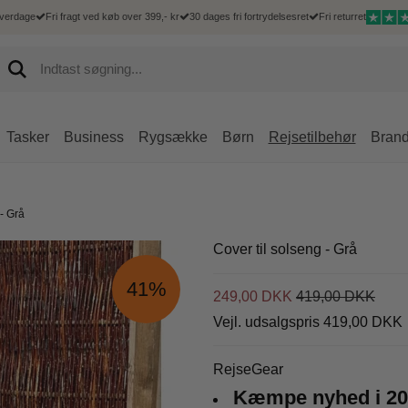
hverdage
Fri fragt ved køb over 399,- kr
30 dages fri fortrydelsesret
Fri returret
Tasker
Business
Rygsække
Børn
Rejsetilbehør
Bran
Hårde kufferter
 Goût
Mænd
Kufferter
Mænd
Accessories
Rejsetilbehør
Delsey
Bløde kufferter
 - Grå
Goût kufferter
Hverdagsrygsæk
Børnekufferter
Messenger tasker
IPad og tablet sleeves
Bæltetasker
Delsey kufferter
Duffelbags
Goût dametasker
Computerrygsæk
Bæltetasker
Mobiltasker
Toilettasker
Delsey tasker og 
Cover til solseng - Grå
Underseater
Goût business
Rejsetasker
Rejsetilbehør
Rejsetilbehør
41%
Goût rejsetasker
249,00 DKK
419,00 DKK
Shoppingtrolley
Goût shoppingtrolley
Vejl. udsalgspris 419,00 DKK
Goût tilbehør
Goût Rygsække
RejseGear
Kæmpe nyhed i 202