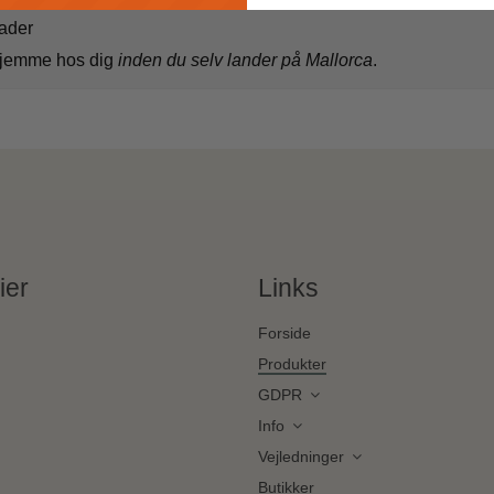
rader
 hjemme hos dig
inden du selv lander på Mallorca
.
ier
Links
Forside
Produkter
GDPR
Info
Vejledninger
Butikker