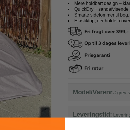
co Benetti
Epic
Mere holdbart design – klar
o Benetti kufferter
Epic kufferter
QuickDry + sandafvisende ma
Smarte sidelommer til bog, 
co Benetti rygsække
Epic tilbehør
Elastiktop, der holder cove
it a lot
Samsonite
it a lot rygsække
Samsonite kufferte
it a lot tasker
Samsonite busines
it a lot tilbehør og tøj
Samsonite tilbehør
ge
Model/Varenr.:
grey-s
e kufferter
e tilbehør
Leveringstid:
Leverin