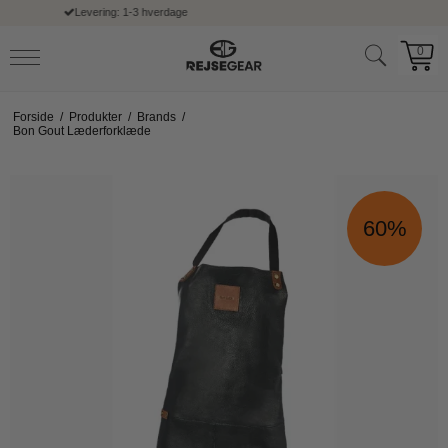
Fri fragt ved køb over 399,- kr
0
Forside
/
Produkter
/
Brands
/
Bon Gout Læderforklæde
60%