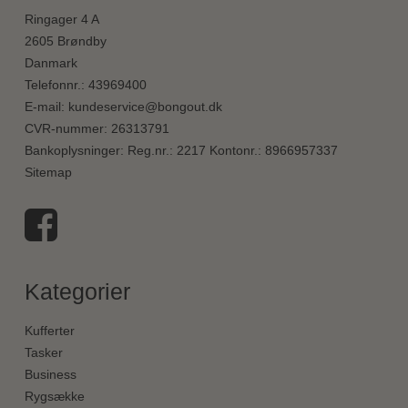
Ringager 4 A
2605 Brøndby
Danmark
Telefonnr.
:
43969400
E-mail
:
kundeservice@bongout.dk
CVR-nummer
:
26313791
Bankoplysninger
:
Reg.nr.: 2217 Kontonr.: 8966957337
Sitemap
Kategorier
Kufferter
Tasker
Business
Rygsække