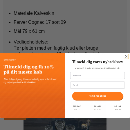
Materiale
Kalveskin
Farver Cognac
17 sort 09
Mål 79 x 61 cm
Vedligeholdelse:
Tør pletten med en fugtig klud eller bruge
galdesæbe og vand. Skindet kan efter behov
behandles med naturlig læderfedt eller læderolie.
Tilmeld dig vores nyhedsbrev
Vi sender 1–2 mails om måneden. Afmeld med ét klik.
Fornavn
Relaterede produkter
Email
Få min rabatkode
FRI FRAGT
30 DAGES
1–3 DAGE
TILBUD
over 399
fri retur
levering