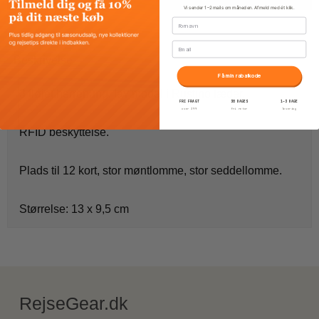
Vi sender 1–2 mails om måneden. Afmeld med ét klik.
Fornavn
Email
Beskrivelse
Få min rabatkode
3 fløjet herrepung, lav model i Rustino læder.
FRI FRAGT
30 DAGES
1–3 DAGE
over 399
fri retur
levering
RFID beskyttelse.
Plads til 12 kort, stor møntlomme, stor seddellomme.
Størrelse: 13 x 9,5 cm
RejseGear.dk