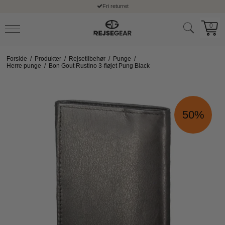
Fri returret
0
Forside
/
Produkter
/
Rejsetilbehør
/
Punge
/
Herre punge
/
Bon Gout Rustino 3-fløjet Pung Black
50%