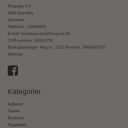
Ringager 4 A
2605 Brøndby
Danmark
Telefonnr.
:
43969400
E-mail
:
kundeservice@bongout.dk
CVR-nummer
:
26313791
Bankoplysninger
:
Reg.nr.: 2217 Kontonr.: 8966957337
Sitemap
Kategorier
Kufferter
Tasker
Business
Rygsække