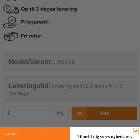
Model/Varenr.:
1014 09
Leveringstid:
Levering med GLS inden for 1-3
hverdage
stk.
Køb
Tilmeld dig vores nyhedsbrev
Se hvor den er på lager!