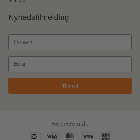
Se mere
Nyhedstilmelding
Fornavn
Email
Tilmeld
RejseGear.dk