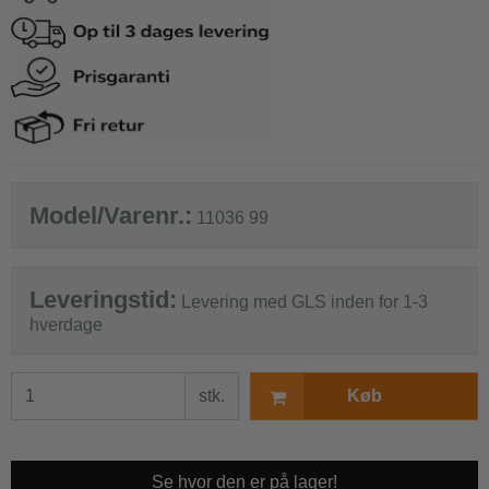
Model/Varenr.:
11036 99
Leveringstid:
Levering med GLS inden for 1-3
hverdage
stk.
Køb
Se hvor den er på lager!