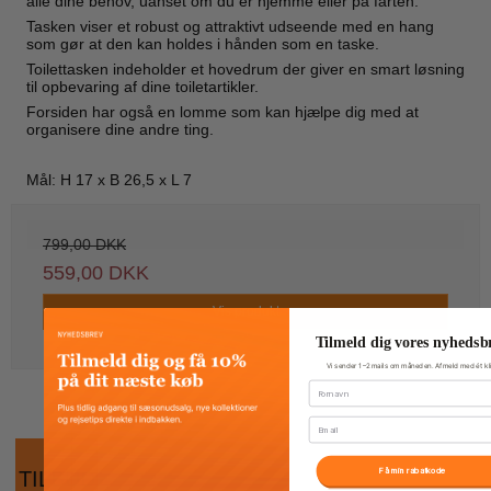
alle dine behov, uanset om du er hjemme eller på farten.
Tasken viser et robust og attraktivt udseende med en hang
som gør at den kan holdes i hånden som en taske.
Toilettasken indeholder et hovedrum der giver en smart løsning
til opbevaring af dine toiletartikler.
Forsiden har også en lomme som kan hjælpe dig med at
organisere dine andre ting.
Mål: H 17 x B 26,5 x L 7
799,00 DKK
559,00 DKK
Vis produkt
Tilmeld dig vores nyhedsb
Vi sender 1–2 mails om måneden. Afmeld med ét kli
Fornavn
Email
Få min rabatkode
TILBUD