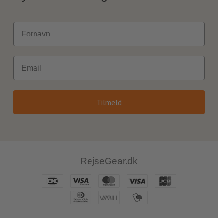
Fornavn
Email
Tilmeld
RejseGear.dk