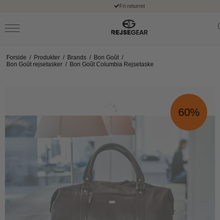
Fri returret
Forside
/
Produkter
/
Brands
/
Bon Goût
/
Bon Goût rejsetasker
/
Bon Goût Columbia Rejsetaske
60%