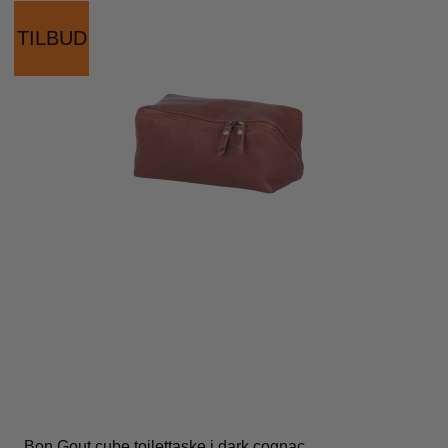
TILBUD
Bon Gout cube toilettaske i dark cognac