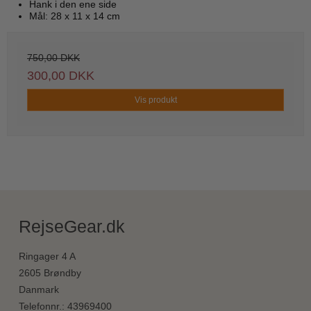
Hank i den ene side
Mål: 28 x 11 x 14 cm
750,00 DKK
300,00 DKK
Vis produkt
RejseGear.dk
Ringager 4 A
2605 Brøndby
Danmark
Telefonnr.
:
43969400