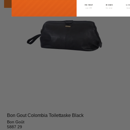
FRI FRAGT
30 DAGES
1–3 
over 399
fri retur
leve
Bon Gout Colombia Toilettaske Black
Bon Goût
5887 29