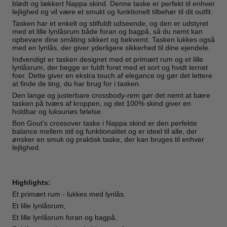
blødt og lækkert Nappa skind. Denne taske er perfekt til enhver
lejlighed og vil være et smukt og funktionelt tilbehør til dit outfit.
Tasken har et enkelt og stilfuldt udseende, og den er udstyret
med et lille lynlåsrum både foran og bagpå, så du nemt kan
opbevare dine småting sikkert og bekvemt. Tasken lukkes også
med en lynlås, der giver yderligere sikkerhed til dine ejendele.
Indvendigt er tasken designet med et primært rum og et lille
lynlåsrum, der begge er fuldt foret med et sort og hvidt ternet
foer. Dette giver en ekstra touch af elegance og gør det lettere
at finde de ting, du har brug for i tasken.
Den lange og justerbare crossbody-rem gør det nemt at bære
tasken på tværs af kroppen, og det 100% skind giver en
holdbar og luksuriøs følelse.
Bon Gout's crossover taske i Nappa skind er den perfekte
balance mellem stil og funktionalitet og er ideel til alle, der
ønsker en smuk og praktisk taske, der kan bruges til enhver
lejlighed.
Highlights:
Et primært rum - lukkes med lynlås.
Et lille lynlåsrum,
Et lille lynlåsrum foran og bagpå,