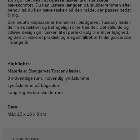
bærekomfort. Du kan justere længden på skulderremmen efter
behov, så du kan bære tasken på den måde, der passer bedst
til dig.
Bon Gout's klaptaske er fremstillet i blødgarvet Tuscany læder,
der føles lækkert og behageligt i dine hænder. Det stilfulde og
tidløse design gør tasken til et perfekt valg til enhver lejlighed,
og den vil være et praktisk og elegant tilbehør til din garderobe
i mange år
Highlights:
Materiale: Blødgarvet Tuscany læder.
3 indvendige rum, indvendig lynlåslomme.
Lynlåslomme på bagsiden.
Lang regulerbar skulderrem.
Data:
Mål: 25 x 18 x 8 cm
1.199,00 DKK