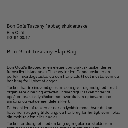
Bon Goût Tuscany flapbag skuldertaske
Bon Goût
BG-84 09/17
Bon Gout Tuscany Flap Bag
Bon Gout's flapbag er en elegant og praktisk taske, der er
fremstillet i blødgarvet Tuscany læder. Denne taske er en
perfekt hverdagstaske, da den har plads til det meste, som du
har brug for i løbet af dagen.
Tasken har tre indvendige rum, som giver dig mulighed for at
organisere dine ting effektivt. Indvendigt i tasken finder du
også en praktisk lynlåslomme, hvor du kan opbevare dine
småting og vigtige ejendele sikkert.
På bagsiden af tasken er der en lynlåslomme, hvor du kan
have nem adgang til de ting, du har brug for hurtigt, som f.eks.
din mobiltelefon eller nøgler.
Tasken er designet med en lang og regulerbar skulderrem,
som gør det nemt at tilpasse tasken til din ønskede