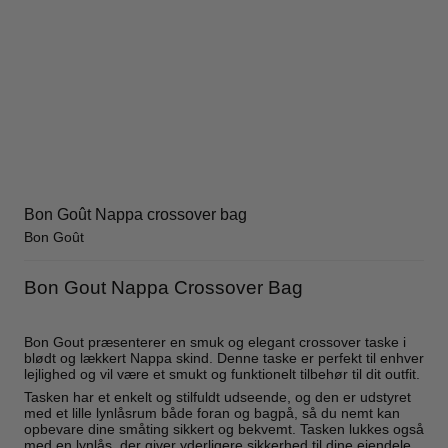
Bon Goût Nappa crossover bag
Bon Goût
Bon Gout Nappa Crossover Bag
Bon Gout præsenterer en smuk og elegant crossover taske i
blødt og lækkert Nappa skind. Denne taske er perfekt til enhver
lejlighed og vil være et smukt og funktionelt tilbehør til dit outfit.
Tasken har et enkelt og stilfuldt udseende, og den er udstyret
med et lille lynlåsrum både foran og bagpå, så du nemt kan
opbevare dine småting sikkert og bekvemt. Tasken lukkes også
med en lynlås, der giver yderligere sikkerhed til dine ejendele.