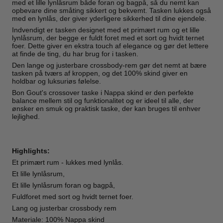
med et lille lynlåsrum både foran og bagpå, så du nemt kan
opbevare dine småting sikkert og bekvemt. Tasken lukkes også
med en lynlås, der giver yderligere sikkerhed til dine ejendele.
Indvendigt er tasken designet med et primært rum og et lille
lynlåsrum, der begge er fuldt foret med et sort og hvidt ternet
foer. Dette giver en ekstra touch af elegance og gør det lettere
at finde de ting, du har brug for i tasken.
Den lange og justerbare crossbody-rem gør det nemt at bære
tasken på tværs af kroppen, og det 100% skind giver en
holdbar og luksuriøs følelse.
Bon Gout's crossover taske i Nappa skind er den perfekte
balance mellem stil og funktionalitet og er ideel til alle, der
ønsker en smuk og praktisk taske, der kan bruges til enhver
lejlighed.
Highlights:
Et primært rum - lukkes med lynlås.
Et lille lynlåsrum,
Et lille lynlåsrum foran og bagpå,
Fuldforet med sort og hvidt ternet foer.
Lang og justerbar crossbody rem
Materiale: 100% Nappa skind