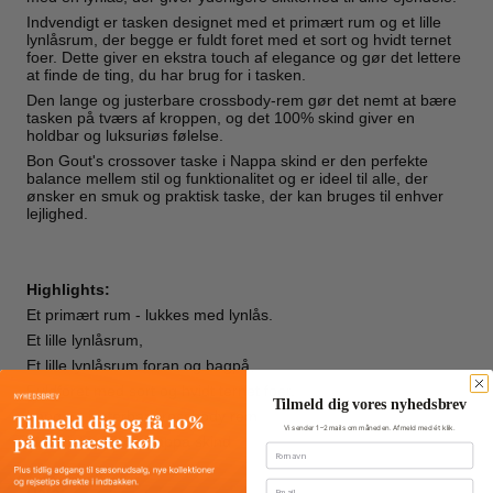
Indvendigt er tasken designet med et primært rum og et lille
lynlåsrum, der begge er fuldt foret med et sort og hvidt ternet
foer. Dette giver en ekstra touch af elegance og gør det lettere
at finde de ting, du har brug for i tasken.
Den lange og justerbare crossbody-rem gør det nemt at bære
tasken på tværs af kroppen, og det 100% skind giver en
holdbar og luksuriøs følelse.
Bon Gout's crossover taske i Nappa skind er den perfekte
balance mellem stil og funktionalitet og er ideel til alle, der
ønsker en smuk og praktisk taske, der kan bruges til enhver
lejlighed.
Highlights:
Et primært rum - lukkes med lynlås.
Et lille lynlåsrum,
Et lille lynlåsrum foran og bagpå,
Fuldforet med sort og hvidt ternet foer.
Tilmeld dig vores nyhedsbrev
Lang og justerbar crossbody rem
Vi sender 1–2 mails om måneden. Afmeld med ét klik.
Materiale: 100% Nappa skind
Fornavn
Email
Data: