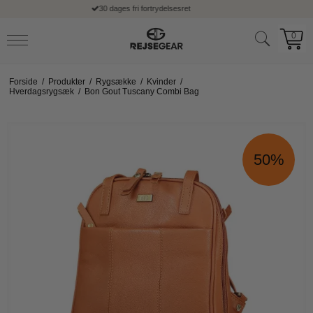
Fri returret
0
Forside
/
Produkter
/
Rygsække
/
Kvinder
/
Hverdagsrygsæk
/
Bon Gout Tuscany Combi Bag
50%