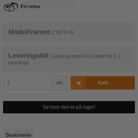
Model/Varenr.:
5874 49
Leveringstid:
Levering med GLS inden for 1-3
hverdage
stk.
Køb
Se hvor den er på lager!
Beskrivelse